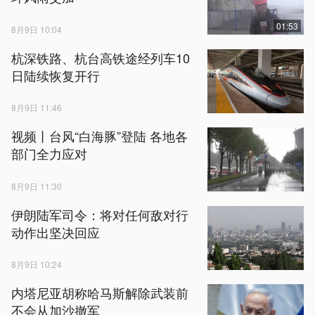
01:53
8月9日 10:04
杭深铁路、杭台高铁途经列车10
日陆续恢复开行
8月9日 11:46
视频丨台风“白海豚”登陆 各地各
部门全力应对
8月9日 11:30
伊朗陆军司令：将对任何敌对行
动作出坚决回应
8月9日 10:24
内塔尼亚胡称哈马斯解除武装前
不会从加沙撤军