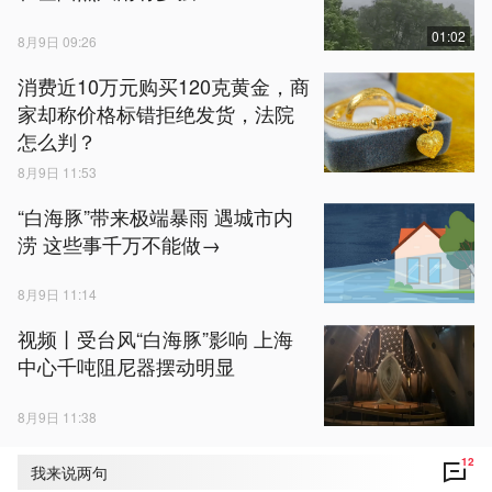
01:02
8月9日 09:26
消费近10万元购买120克黄金，商
家却称价格标错拒绝发货，法院
怎么判？
8月9日 11:53
“白海豚”带来极端暴雨 遇城市内
涝 这些事千万不能做→
8月9日 11:14
视频丨受台风“白海豚”影响 上海
中心千吨阻尼器摆动明显
8月9日 11:38
12
我来说两句