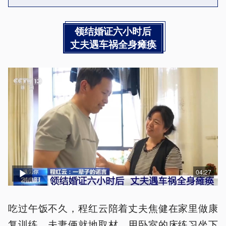
领结婚证六小时后
丈夫遇车祸全身瘫痪
04:27
吃过午饭不久，程红云陪着丈夫焦健在家里做康
复训练。夫妻俩就地取材，用卧室的床练习坐下