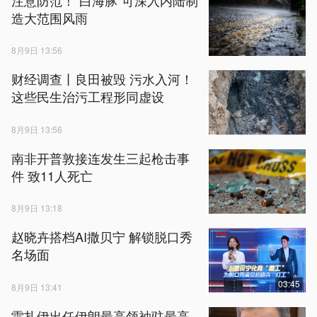
造大范围风雨
8月9日 13:56
财经调查丨良田被毁 污水入河！
这些民生治污工程形同虚设
8月9日 13:56
南非开普敦接连发生三起枪击事
件 致11人死亡
8月9日 13:18
赵晓卉搭档AI撒贝宁 解锁脱口秀
名场面
03:45
8月9日 13:41
雷扎伊出任伊朗最高领袖驻最高