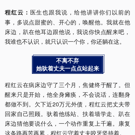
医生也跟我说，给他讲讲你们以前的
程红云：
事，多说点甜蜜的、开心的，唤醒他。我就在他
床边，趴在他耳边跟他说，我说你快点醒来吧，
我谁也不认识，就只认识一个你，你还躺在这。
不离不弃
她驮着丈夫一点点站起来
程红云在病床边守了三个月，焦健终于醒了。但
醒来只是开始，他全身瘫痪，不会说话，连翻身
都做不到。欠下近20万元外债，程红云把丈夫带
回家自己照顾。驮着他练站、扶着墙学走、趴在
床边猜他要说什么，一个动作重复上千遍。康复
这条路再苦再累，程红云守着丈夫咬牙坚持着。