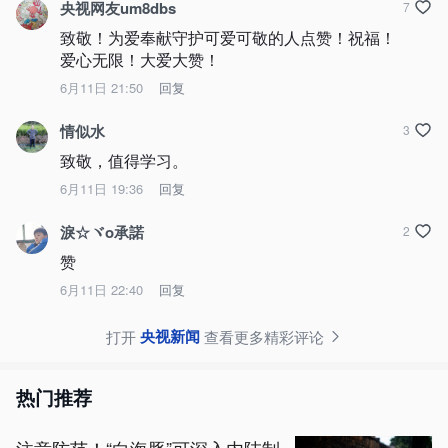
央视网友um8dbs
7
致敬！为爱奉献守护可爱可敬的人点赞！祝福！
爱心无限！大爱大赞！
6月11日 21:50
回复
情似水
3
致敬，值得学习。
6月11日 19:36
回复
淚☆ヾo承諾
2
赞
6月11日 22:40
回复
央视新闻
打开
查看更多精彩评论
热门推荐
注意防范！“白海豚”可深入内陆制