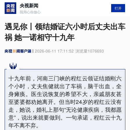
央视新闻
打开
我用心你放心
遇见你丨领结婚证六小时后丈夫出车
祸 她一诺相守十九年
2026-06-11 17:11:52
浏览量
1076693
十九年前，河南三门峡的程红云领证结婚刚六
个小时，丈夫焦健就出了车祸，脑干出血，全
身瘫痪。医生说恢复的希望不大，亲戚朋友甚
至婆婆都劝她离开。但当时24岁的程红云没有
走，她说，婚礼上那句“无论健康疾病，我都愿
意”，说出来就要做到。一句承诺，程红云十九
年不离不弃。