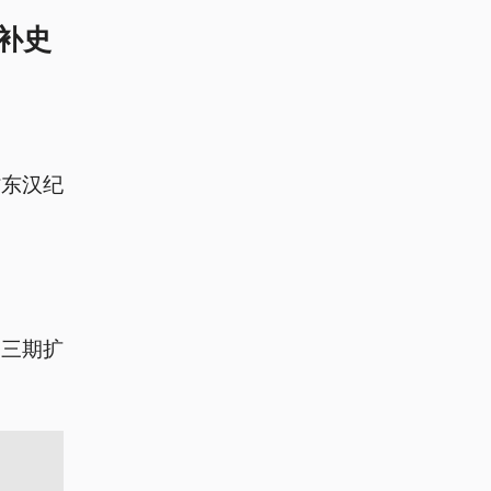
补史
村东汉纪
场三期扩