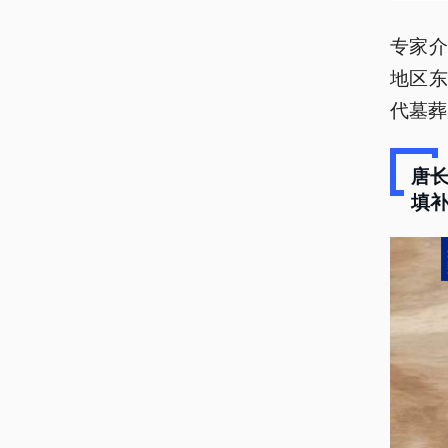
专家
地区
代墓葬
唐
填