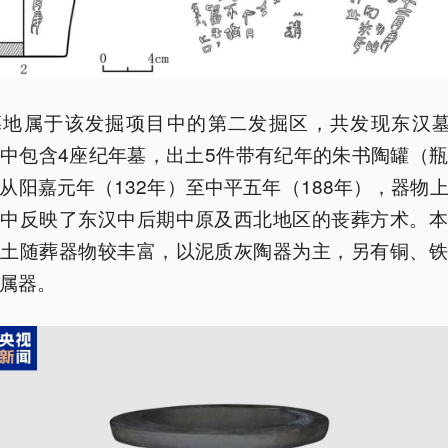
墓地属于该发掘项目中的第二发掘区，共发现东汉墓葬
中包含4座纪年墓，出土5件带有纪年的朱书陶罐（
从阳嘉元年（132年）至中平五年（188年），器物
集中反映了东汉中后期中原及西北地区的丧葬方术。本
出土随葬器物较丰富，以泥质灰陶器为主，另有铜、铁
属器。