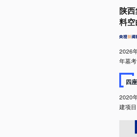
陕西
料空
202
年墓考
四
202
建项目