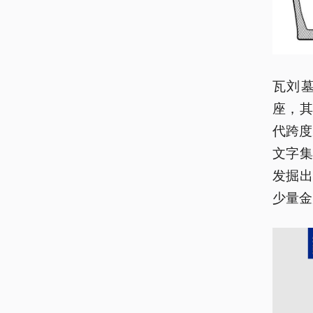
瓦刘
座，其
代跨度
文字
发掘
少量金