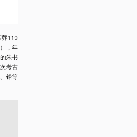
110
瓶），年
上的朱书
次考古
、铅等