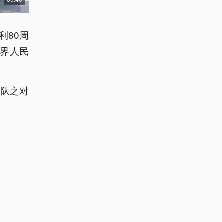
利80周
界人民
方队之对