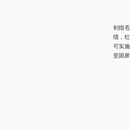
剑指
绩，红
可实
坚固屏