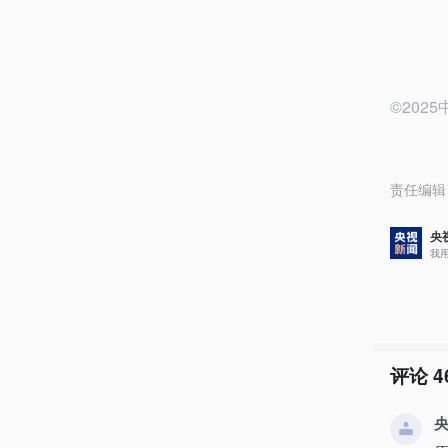
©20
责任编辑
央
我
评论
4
央