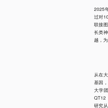
202
过对1
联接图
长类
越，为
从在
基因，
大学团
QT1
研究