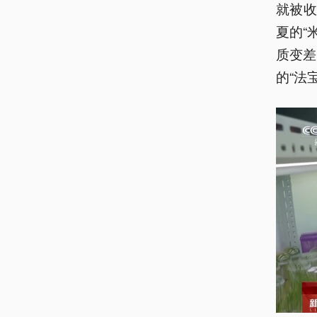
就被
夏的“
质变差
的“法