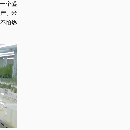
一个盛
减产、米
稻不怕热