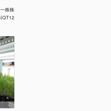
上一株株
QT12