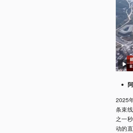
阿
202
条束线
之一
动的