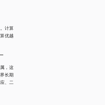
系。计算
算优越
一
金属，这
界长期
效应、二