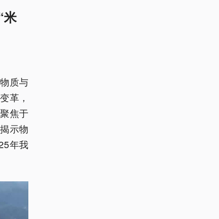
“米
物质与
变革，
聚焦于
揭示物
25年我