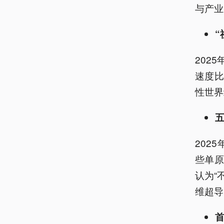
与产业
“
202
速度
性世界
202
些单
认为“
维超导