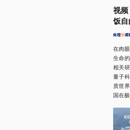
视频
饭自
在肉
生命
相关
量子
质世界
国在极