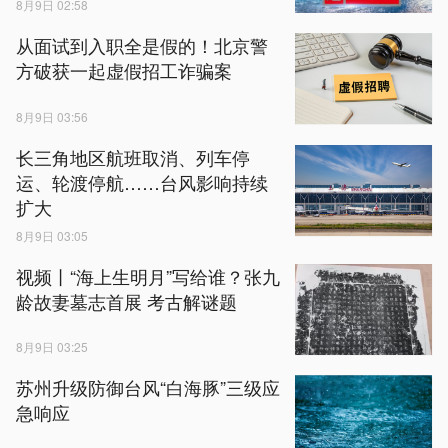
8月9日 02:58
从面试到入职全是假的！北京警
方破获一起虚假招工诈骗案
8月9日 03:56
长三角地区航班取消、列车停
运、轮渡停航……台风影响持续
扩大
8月9日 03:05
视频丨“海上生明月”写给谁？张九
龄故妻墓志首展 考古解谜题
8月9日 03:25
苏州升级防御台风“白海豚”三级应
急响应