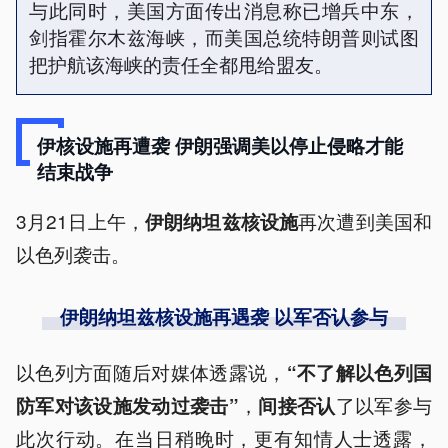
与此同时，美国方面传出消息称已增兵中东，
剑指霍尔木兹海峡，而美国总统特朗普则试图
把护航该海峡的责任全都甩给盟友。
伊核设施再遭袭 伊朗强调美以停止侵略才能
结束战争
3月21日上午，
再次遭到美国和
伊朗纳坦兹核设施
以色列袭击。
伊朗纳坦兹核设施再遇袭 以军否认参与
以色列方面随后对媒体透露说，
“不了解以色列国
，
了以军参与
防军对该设施发动过袭击”
间接否认
此次行动。在当日稍晚时，更有知情人士透露，