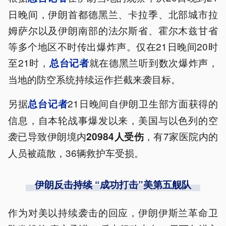
日晚间，伊朗首都德黑兰、卡拉季、北部城市拉
姆萨尔以及伊朗南部的法尔斯省、霍尔木兹甘省
等多个地区不时传出爆炸声。仅在21日晚间20时
至21时，
就在德黑兰听到数次爆炸声，
总台记者
当地的防空系统持续运作拦截来袭目标。
另据
21日晚间自伊朗卫生部方面获得的
总台记者
信息，自本轮战事爆发以来，美国与以色列的空
袭已导致伊朗境内
，有7家医院内的
20984人受伤
人员被疏散，36辆救护车受损。
伊朗反击持续 “成功打击”美第五舰队
作为对美以持续袭击的回应，伊朗伊斯兰革命卫