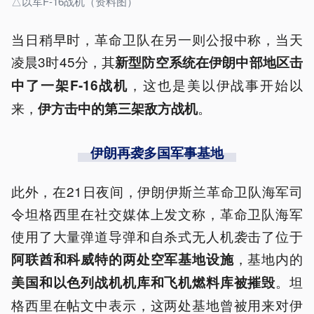
△以军F-16战机（资料图）
当日稍早时，革命卫队在另一则公报中称，当天
凌晨3时45分，其
新型防空系统在伊朗中部地区击
，这也是美以伊战事开始以
中了一架F-16战机
来，
。
伊方击中的第三架敌方战机
伊朗再袭多国军事基地
此外，在21日夜间，伊朗伊斯兰革命卫队海军司
令坦格西里在社交媒体上发文称，革命卫队海军
使用了大量弹道导弹和自杀式无人机袭击了位于
，基地内的
阿联酋和科威特的两处空军基地设施
。坦
美国和以色列战机机库和飞机燃料库被摧毁
格西里在帖文中表示，这两处基地曾被用来对伊