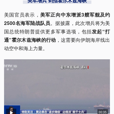
美军增兵 剑指霍尔木兹海峡
美国官员表示，
美军正向中东增派3艘军舰及约
。据披露，此次增兵将为美
2500名海军陆战队员
国总统特朗普提供更多军事选项，包括
发起“打
，这需要向伊朗海岸线出
通”霍尔木兹海峡的行动
动空中和海上力量。
00:35