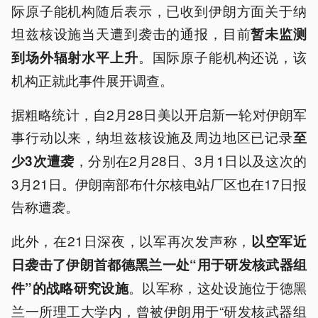
际原子能机构随后表示，已收到伊朗方面关于纳
坦兹核设施当天遭到袭击的通报，目前
暂未监测
。国际原子能机构还说，该
到场外辐射水平上升
机构正就此事件展开调查。
据粗略统计，自2月28日美以开启新一轮对伊朗军
事行动以来，纳坦兹核设施及周边地区已记录
至
，分别在2月28日、3月1日以及这次的
少3次遭袭
3月21日。伊朗南部布什尔核电站厂区也在17日报
告称遭袭。
此外，在21日深夜，以军再次发声称，
以空军近
日袭击了伊朗首都德黑兰一处“用于研发核武器组
。以军称，这处设施位于德黑
件”的战略研究设施
兰一所理工大学内，曾被伊朗用于“研发核武器组