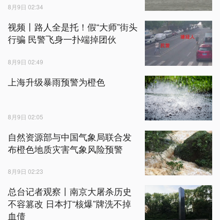
8月9日 02:34
视频丨路人全是托！假“大师”街头
行骗 民警飞身一扑端掉团伙
8月9日 02:49
上海升级暴雨预警为橙色
8月9日 02:05
自然资源部与中国气象局联合发
布橙色地质灾害气象风险预警
8月9日 02:23
总台记者观察丨南京大屠杀历史
不容篡改 日本打“核爆”牌洗不掉
血债