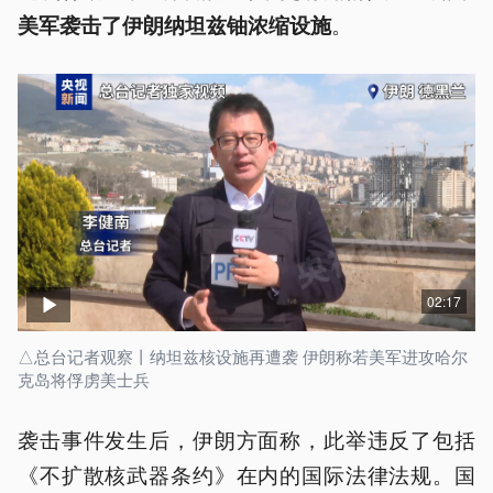
。
美军袭击了伊朗纳坦兹铀浓缩设施
02:17
△总台记者观察丨纳坦兹核设施再遭袭 伊朗称若美军进攻哈尔
克岛将俘虏美士兵
袭击事件发生后，伊朗方面称，此举违反了包括
《不扩散核武器条约》在内的国际法律法规。国