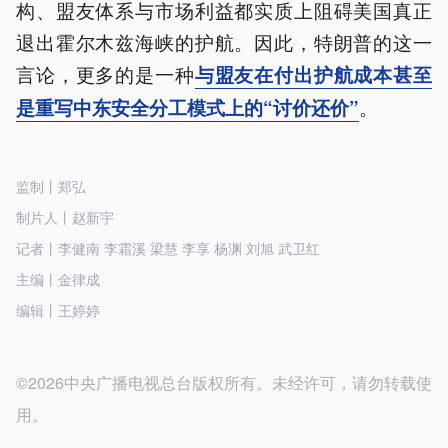
构、盟友体系与市场利益都实质上阻碍美国真正
退出霍尔木兹海峡的护航。因此，特朗普的这一
言论，更多的是一种
与盟友在付出护航成本甚至
。
是重写中东安全分工模式上的“讨价还价”
监制丨郑弘
制片人丨赵新宇
记者丨李健南 李霜溪 梁慧 李享 杨渊 刘旭 武卫红
主编丨金律成
编辑丨王婷婷
©2026中央广播电视总台版权所有。未经许可，请勿转载使
用。