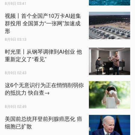
8月9日 03:41
视频丨首个全国产10万卡AI超集
群投用 全国算力“一张网”加速成
形
8月9日 03:13
时光里丨从钢琴调律到AI创业 他
重新定义了“看见”
8月9日 02:43
这6个无意识行为正在悄悄削弱你
的抵抗力 快自查→
8月9日 02:49
美国前总统拜登前列腺癌恶化 癌
细胞已扩散