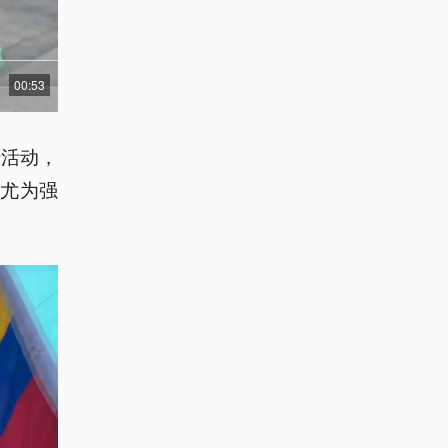
00:53
行活动，
尤为强