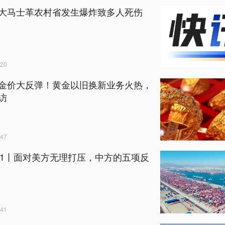
大马士革农村省发生爆炸致多人死伤
20
金价大反弹！黄金以旧换新业务火热，
访
47
+1丨面对美方无理打压，中方的五项反
41