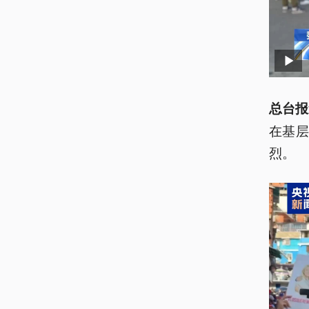
总台报
在基
烈。