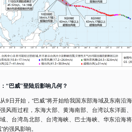
：“巴威”登陆后影响几何？
从9日开始，“巴威”将开始给我国东部海域及东南沿
的强风雨过程，东海大部、黄海南部、台湾以东洋面、
海域、台湾岛北部、台湾海峡、巴士海峡、华东沿海将
威”的强风影响。