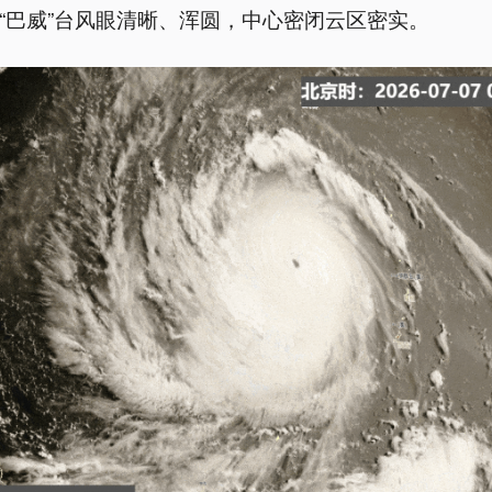
“巴威”台风眼清晰、浑圆，中心密闭云区密实。