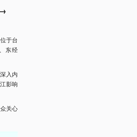
→
点位于台
度、东经
深入内
江影响
公众关心
。