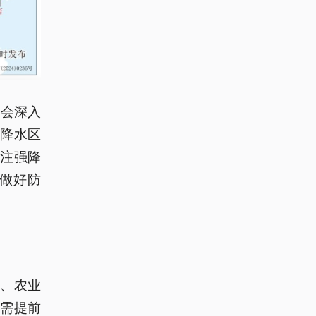
仍会深入
降水区
注强降
做好防
、农业
需提前