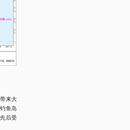
海带来大
钓鱼岛
先后受