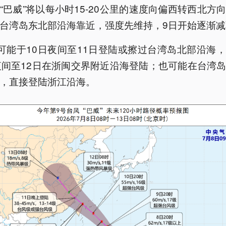
“巴威”将以每小时15-20公里的速度向偏西转西北方
台湾岛东北部沿海靠近，强度先维持，9日开始逐渐减
”可能于10日夜间至11日登陆或擦过台湾岛北部沿海
夜间至12日在浙闽交界附近沿海登陆；也可能在台湾
，直接登陆浙江沿海。