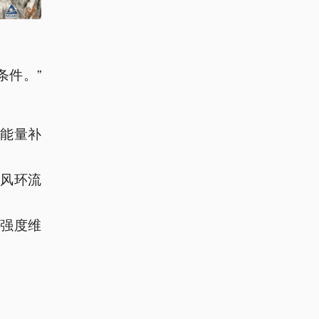
条件。”
能量补
风环流
强度维