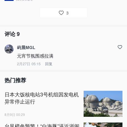
3
评论
9
屿晨MGL
元宵节氛围感拉满
2月27日 05:15
回复
热门推荐
日本大饭核电站3号机组因发电机
异常停止运行
8月9日 00:29
台风橙色预警！“白海豚”逼近浙闽