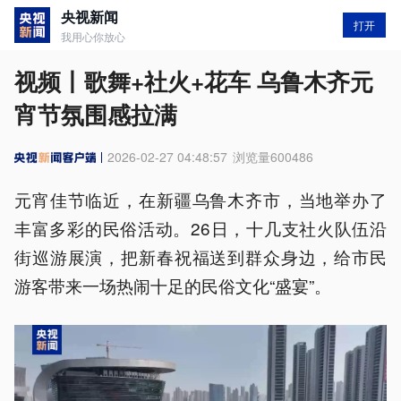
央视新闻
打开
我用心你放心
视频丨歌舞+社火+花车 乌鲁木齐元
宵节氛围感拉满
2026-02-27 04:48:57
浏览量
600486
元宵佳节临近，在新疆乌鲁木齐市，当地举办了
丰富多彩的民俗活动。26日，十几支社火队伍沿
街巡游展演，把新春祝福送到群众身边，给市民
游客带来一场热闹十足的民俗文化“盛宴”。