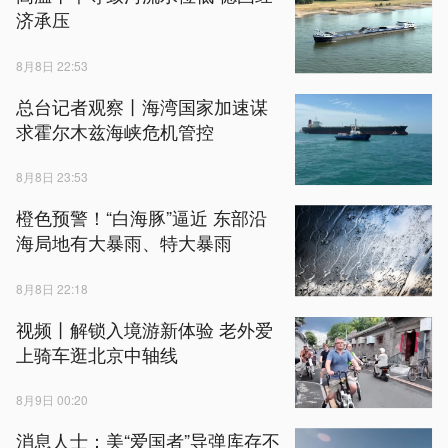
济承压
8月8日 22:53
总台记者观察丨海湾国家加速谋
求霍尔木兹海峡危机管控
8月8日 23:53
橙色预警！“白海豚”逼近 东部沿
海局地有大暴雨、特大暴雨
8月8日 22:18
视频丨解锁入境游新体验 老外爱
上骑车逛北京中轴线
8月9日 00:20
消息人士：美“爱国者”导弹库存不