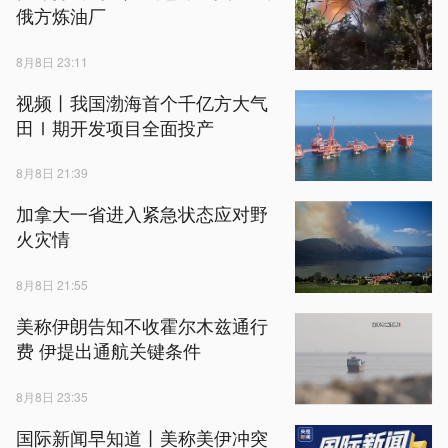
俄方炼油厂
8月8日 23:11
视频丨我国渤海首个千亿方大气
田Ⅰ期开发项目全面投产
8月8日 21:39
加拿大一省进入紧急状态应对野
火灾情
8月8日 21:55
美称伊朗告知不收霍尔木兹通行
费 伊提出通航关键条件
8月8日 23:35
国际新闻早知道丨美称美伊冲突