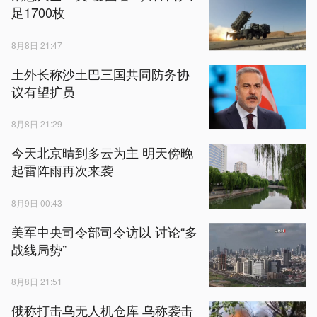
足1700枚
8月8日 21:47
土外长称沙土巴三国共同防务协
议有望扩员
8月8日 21:29
今天北京晴到多云为主 明天傍晚
起雷阵雨再次来袭
8月9日 00:43
美军中央司令部司令访以 讨论“多
战线局势”
8月8日 21:51
俄称打击乌无人机仓库 乌称袭击