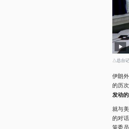
△总台
伊朗
的历
发动的
就与
的对
策委员