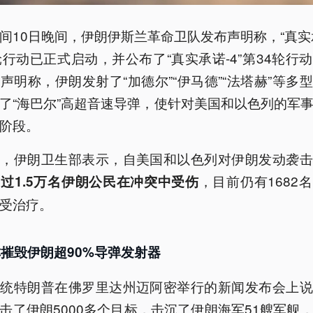
间10日晚间，伊朗伊斯兰革命卫队发布声明称，“真实承
轮行动已正式启动，并公布了“真实承诺-4”第34轮行
声明称，伊朗发射了“加德尔”“伊马德”“法塔赫”等多
了“海巴尔”高超音速导弹，使针对美国和以色列的军
阶段。
天，伊朗卫生部表示，自美国和以色列对伊朗发动袭击
，目前仍有1682
过1.5万名伊朗公民在冲突中受伤
受治疗。
摧毁伊朗超90%导弹发射器
总统特朗普在佛罗里达州迈阿密举行的新闻发布会上说
击了伊朗5000多个目标，击沉了伊朗海军51艘军舰