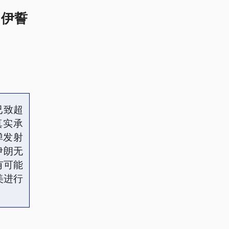
 伊誓
已致超
真实承
弹发射
伊朗无
有可能
美进行