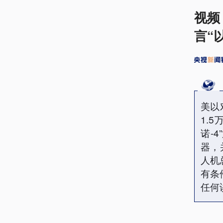
视频
言“
美以
1.
诺-
器，
人机
有条
任何