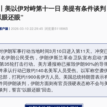
丨美以伊对峙第十一日 美提有条件谈判
以眼还眼”
2026-03-10 22:29:45
浏览量
5118965
对伊朗军事行动当地时间3月10日进入第11天。冲突
5万名伊朗公民受伤，伊朗伊斯兰革命卫队宣布启动“
4”第35轮打击行动。美方通报称已摧毁伊朗90%的导
并承认行动已致约140名美军人员受伤。以军称空袭
总部，打死约1900名伊方人员。美国总统特朗普表示
件同伊朗谈判，伊朗方面则有官员强硬表态称不会与
谈判，誓言“以眼还眼”回击。