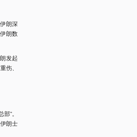
对伊朗深
了伊朗数
伊朗发起
人重伤、
总部”。
名伊朗士