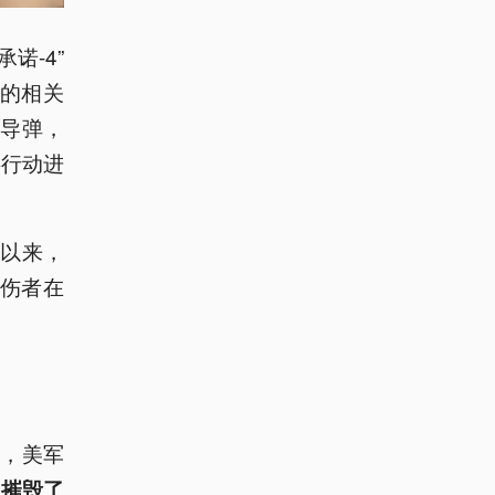
诺-4”
动的相关
型导弹，
事行动进
以来，
名伤者在
，美军
，
摧毁了