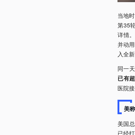
当地时
第35
详情。
并动用
入全新
同一
已有超
医院接
美称
美国
已经打