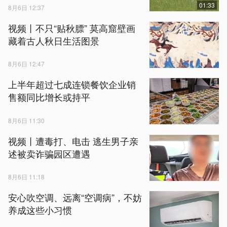
01:33
8月6日 12:37
视频丨不只“贴秋膘” 莫高窟壁画
藏着古人秋日生活图景
8月6日 12:47
上半年超过七成连锁餐饮企业销
售额同比增长或持平
8月6日 11:30
视频丨遭毒打、电击 逃生男子亲
述被卖诈骗园区遭遇
8月6日 11:18
安心吹空调、远离“空调病”，不妨
养成这些小习惯