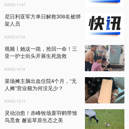
8月6日 11:47
尼日利亚军方单日解救308名被绑
架人员
8月6日 07:22
视频丨她这一跪，抢回一命！三
亚一护士街头开展生死急救
8月6日 12:16
菜场摊主脑出血住院4个月，“无
人摊”营业额为何没见少？
8月6日 12:11
灵动治愈！赤峰牧场蓑羽鹤带雏
鸟觅食 邂逅草原生态之美