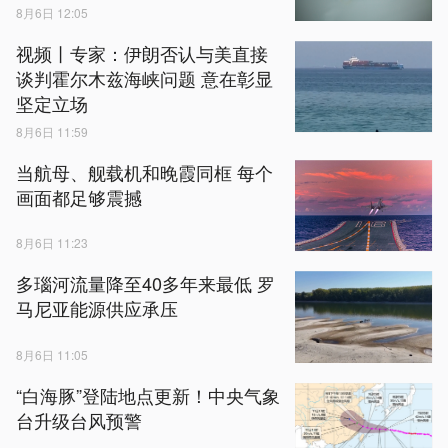
8月6日 12:05
视频丨专家：伊朗否认与美直接
谈判霍尔木兹海峡问题 意在彰显
坚定立场
8月6日 11:59
当航母、舰载机和晚霞同框 每个
画面都足够震撼
8月6日 11:23
多瑙河流量降至40多年来最低 罗
马尼亚能源供应承压
8月6日 11:05
“白海豚”登陆地点更新！中央气象
台升级台风预警