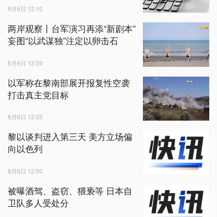
8月6日 12:10
两岸观察丨台军演习再添“新剧本”
妄图“以武谋独”注定以卵击石
8月6日 12:56
以军称在黎南部展开报复性空袭
打击真主党目标
8月6日 12:33
黎以谈判进入第三天 美方立场偏
向以色列
8月6日 12:00
被曝酒驾、盗窃、猥亵等 日本自
卫队多人受处分