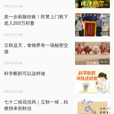
01:15
8月7日 01:40
差一步刷脸转账！民警上门救下
老人203万积蓄
00:52
8月7日 01:39
立秋这天，食物界有一场秘密交
接
00:34
8月6日 23:24
科学断奶可以这样做
8月7日 01:40
七十二候花信风｜立秋一候，桔
梗捎来初秋信