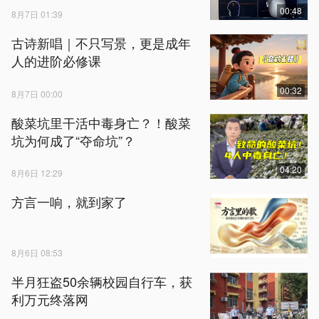
00:48
8月7日 01:39
古诗新唱｜不只写景，更是成年
人的进阶必修课
00:32
8月7日 00:00
酸菜坑里干活中毒身亡？！酸菜
坑为何成了“夺命坑”？
04:20
8月6日 12:29
方言一响，就到家了
8月6日 08:53
半月狂盗50余辆校园自行车，获
利万元终落网