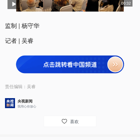
00:32
监制 | 杨守华
记者 | 吴睿
责任编辑：
吴睿
央视新闻
我用心你放心
喜欢