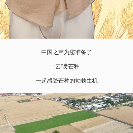
中国之声为您准备了
“云”赏芒种
一起感受芒种的勃勃生机