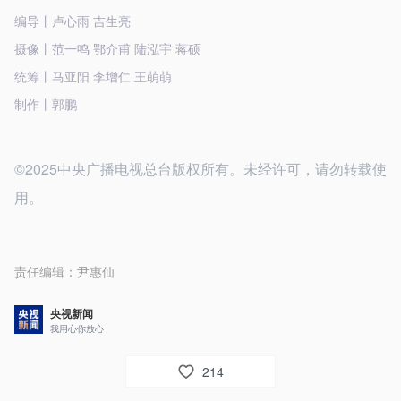
编导丨卢心雨 吉生亮
摄像丨范一鸣 鄂介甫 陆泓宇 蒋硕
统筹丨马亚阳 李增仁 王萌萌
制作丨郭鹏
©2025中央广播电视总台版权所有。未经许可，请勿转载使
用。
责任编辑：
尹惠仙
央视新闻
我用心你放心
214