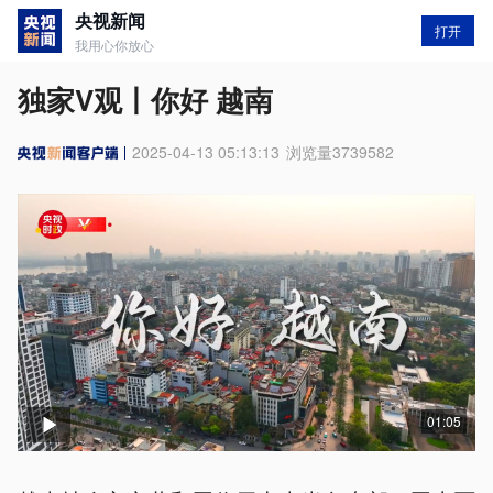
央视新闻
打开
我用心你放心
独家V观丨你好 越南
2025-04-13 05:13:13
浏览量
3739582
01:05