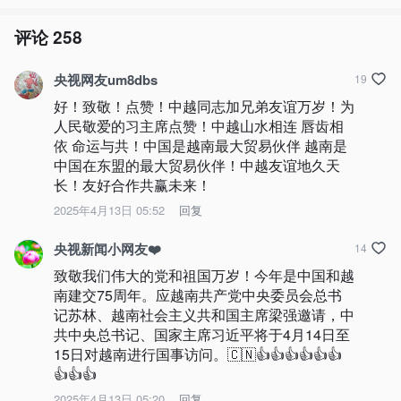
评论
258
央视网友um8dbs
19
好！致敬！点赞！中越同志加兄弟友谊万岁！为
人民敬爱的习主席点赞！中越山水相连 唇齿相
依 命运与共！中国是越南最大贸易伙伴 越南是
中国在东盟的最大贸易伙伴！中越友谊地久天
长！友好合作共赢未来！
2025年4月13日 05:52
回复
央视新闻小网友❤️
14
致敬我们伟大的党和祖国万岁！今年是中国和越
南建交75周年。应越南共产党中央委员会总书
记苏林、越南社会主义共和国主席梁强邀请，中
共中央总书记、国家主席习近平将于4月14日至
15日对越南进行国事访问。🇨🇳👍👍👍👍👍👍
👍👍👍
2025年4月13日 05:20
回复