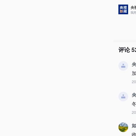
央
我
评论
5
央
2
央
2