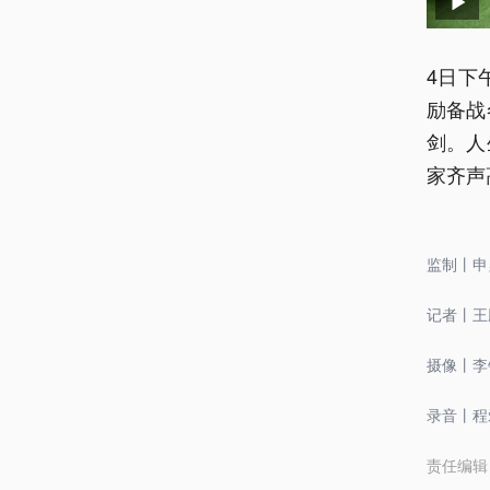
4日下
励备战
剑。人
家齐声
监制丨申
记者丨王
摄像丨李
录音丨程
责任编辑