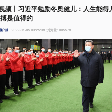
视频丨习近平勉励冬奥健儿：人生能得
拼搏是值得的
2022-01-05 03:25:38
浏览量
1005578