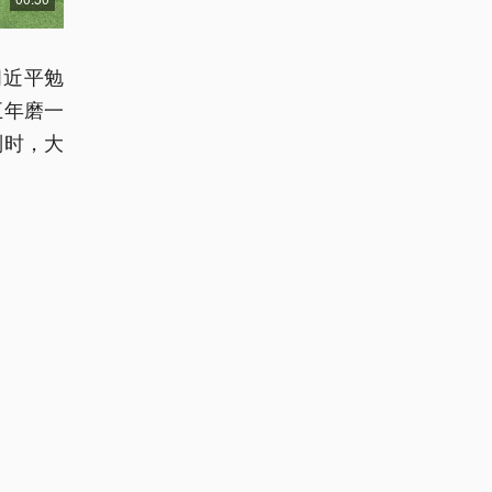
习近平勉
五年磨一
别时，大