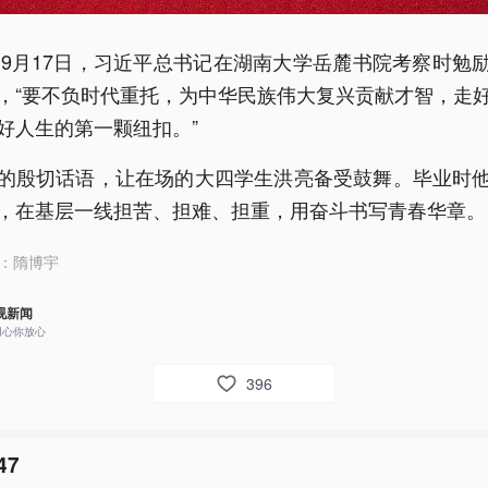
0年9月17日，习近平总书记在湖南大学岳麓书院考察时勉
，“要不负时代重托，为中华民族伟大复兴贡献才智，走
好人生的第一颗纽扣。”
的殷切话语，让在场的大四学生洪亮备受鼓舞。毕业时
，在基层一线担苦、担难、担重，用奋斗书写青春华章。
：
隋博宇
视新闻
用心你放心
396
47