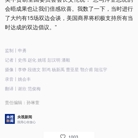
会晤成果也让我们倍感欣喜。我数了一下，当时进行
了大约有15场双边会谈，美国商界将积极支持所有当
时达成的双边倡议。”
监制丨申勇
记者丨史伟 赵化 姚瑶 彭汉明 潘毅
摄像丨李铮 段德文 郭鸿 杨新禹 曹亚星 鄂介甫 陆泓宇
录音丨姚会丰
翻译丨谢欣 范俊梅
责任编辑：
孙琳萱
央视新闻
我用心你放心
1003