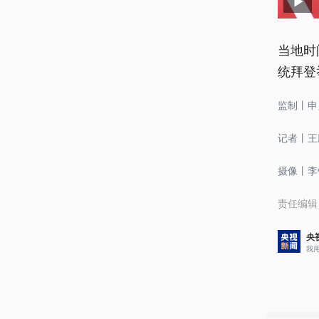
当地时
统拜登
监制丨申
记者丨王
摄像丨李铮
责任编辑
央
我