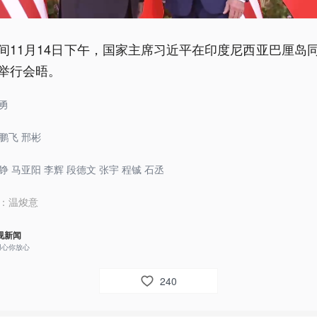
间11月14日下午，国家主席习近平在印度尼西亚巴厘岛
举行会晤。
勇
鹏飞 邢彬
 马亚阳 李辉 段德文 张宇 程铖 石丞
：
温焌意
视新闻
用心你放心
240