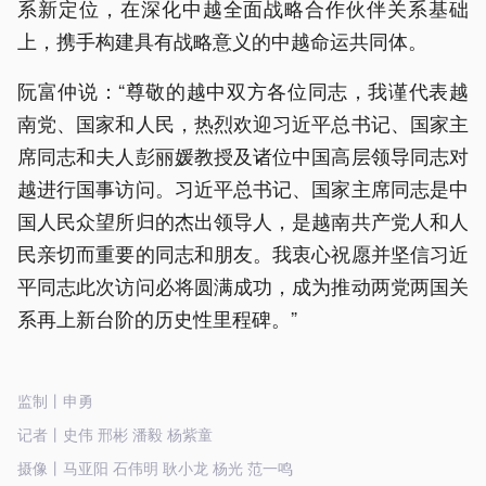
系新定位，在深化中越全面战略合作伙伴关系基础
上，携手构建具有战略意义的中越命运共同体。
阮富仲说：“尊敬的越中双方各位同志，我谨代表越
南党、国家和人民，热烈欢迎习近平总书记、国家主
席同志和夫人彭丽媛教授及诸位中国高层领导同志对
越进行国事访问。习近平总书记、国家主席同志是中
国人民众望所归的杰出领导人，是越南共产党人和人
民亲切而重要的同志和朋友。我衷心祝愿并坚信习近
平同志此次访问必将圆满成功，成为推动两党两国关
系再上新台阶的历史性里程碑。”
监制丨申勇
记者丨史伟 邢彬 潘毅 杨紫童
摄像丨马亚阳 石伟明 耿小龙 杨光 范一鸣