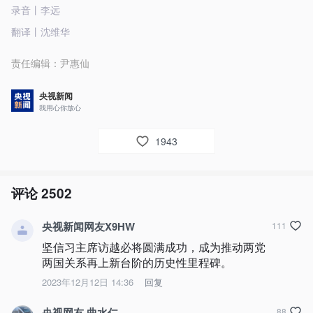
录音丨李远
翻译丨沈维华
责任编辑：
尹惠仙
央视新闻
我用心你放心
1943
评论
2502
央视新闻网友X9HW
111
坚信习主席访越必将圆满成功，成为推动两党
两国关系再上新台阶的历史性里程碑。
2023年12月12日 14:36
回复
央视网友 曲水仁
88