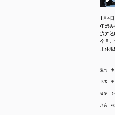
1月4
冬残奥
流并勉
个月。
正体现
监制丨申
记者丨王
摄像丨李
录音丨程