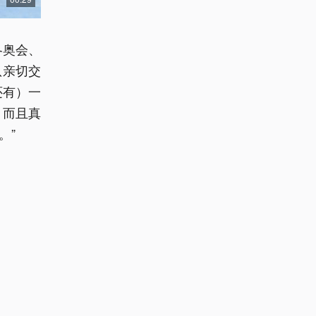
冬奥会、
队亲切交
还有）一
，而且真
。”