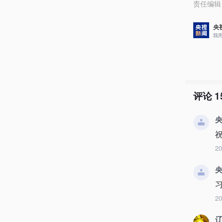
责任编辑
央
我
评论
1
央
2
央
2