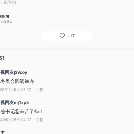
：
郑立恒
视新闻
用心你放心
117
51
视网友j29coy
祝冬奥会圆满举办
022年1月5日 03:27
回复
视网友mj1zp3
习总书记您辛苦了👍！
022年1月5日 04:27
回复
辽主