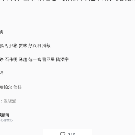
勇
鹏飞 邢彬 贾林 彭汉明 潘毅
铮 石伟明 马超 范一鸣 曹亚星 陆泓宇
洋
哈帕尔 信任
：
迟晓涵
视新闻
用心你放心
310