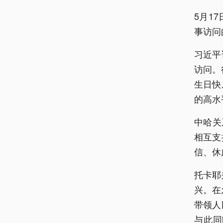
5月1
事访问
习近平
访问。
生日快
的高水
中哈关
相互支
信、休
托卡耶
兴。在
带领人
与此同