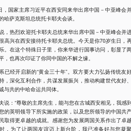
7日，国家主席习近平在西安同来华出席中国－中亚峰会
的哈萨克斯坦总统托卡耶夫会谈。
说，热烈欢迎托卡耶夫总统来华出席中国－中亚峰会并
很高兴在西安接待托卡耶夫总统。今天是你70岁生日，
乐。在这个特殊日子里，你来华进行国事访问，彰显了
平，也再次印证了你同中国的不解之缘。
系已经开启新的“黄金三十年”。双方要大力弘扬传统友
持，深化互利合作，共谋发展振兴，推动构建世代友好
戚与共的中哈命运共同体。
夫说：“尊敬的主席先生，能与您在古城西安相见，我感
您的英明领导下所实施的政策，以及您所领导的中国共
民取得更卓越的成就。感谢您为发展两国关系作出了卓
时，为了让两国友谊迈上新台阶，我已准备好与您凝