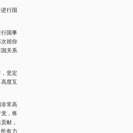
并进行国
进行国事
再次祝你
两国关系
好，坚定
、高度互
到非常高
产党，将
越贡献，
聚所有力