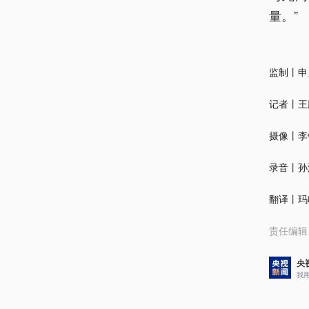
量。”
监制丨申
记者丨王
摄像丨李
录音丨孙
翻译丨玛
责任编辑
央
我