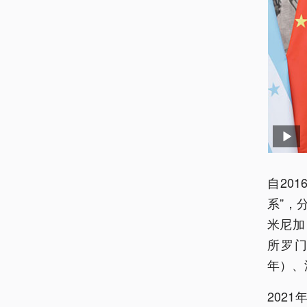
自20
系”，
米尼加
所罗门
年）、
202