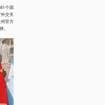
81个国
“外交关
任何官方
择。