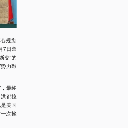
精心规划
月7日窜
断交”的
”势力敲
”，最终
于洪都拉
也是美国
“一次挫