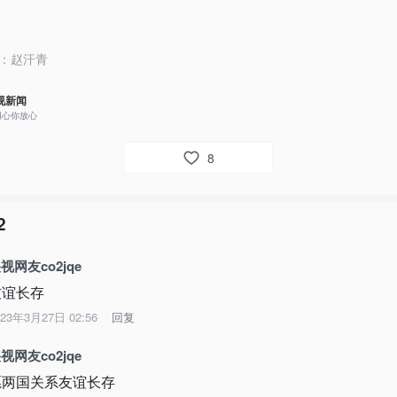
：
赵汗青
视新闻
用心你放心
8
2
视网友co2jqe
友谊长存
023年3月27日 02:56
回复
视网友co2jqe
愿两国关系友谊长存