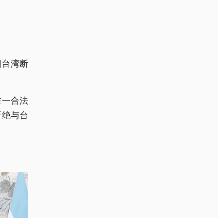
国台湾断
唯一合法
断绝与台