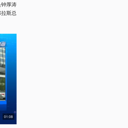
员钟厚涛
都拉斯总
01:08