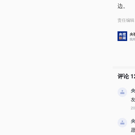
边。
责任编辑
央
我
评论
1
央
2
央