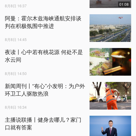
01:08
8月8日 16:37
阿曼：霍尔木兹海峡通航安排谈
判在积极氛围中推进
8月8日 14:45
夜读丨心中若有桃花源 何处不是
水云间
8月8日 14:50
新闻周刊丨“有心”小发明：为户外
环卫工人驱散热浪
8月8日 16:34
主播说联播丨健身去哪儿？家门
口就有答案