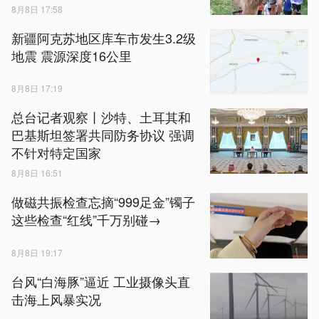
8月8日 17:58
新疆阿克苏地区库车市发生3.2级
地震 震源深度16公里
8月8日 17:19
总台记者观察丨沙特、土耳其和
巴基斯坦签署共同防务协议 强调
不针对特定国家
8月8日 16:51
做磁共振检查忘摘“999足金”镯子
这些检查“红线”千万别碰→
8月8日 19:17
台风“白海豚”逼近 工业摄像头直
击海上风暴实况