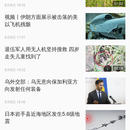
01:02
8月8日 18:05
视频丨伊朗方面展示被击落的美
以飞机残骸
8月8日 17:07
退伍军人用无人机坚持搜救 四岁
走失儿童找到了
00:58
8月8日 18:52
乌外交部：乌无意向保加利亚方
向发射任何装备
8月8日 18:06
日本岩手县近海地区发生5.6级地
震