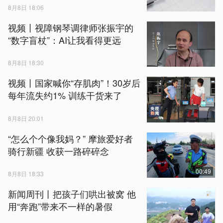
8月8日 18:06
视频丨视障钢琴调律师张振宇的
“数字盲杖”：AI让我看得更远
8月8日 18:30
视频丨国家喊你“存肌肉”！30岁后
每年流失约1% 训练干货来了
8月8日 20:01
“怎么个个像我妈？” 摩旅爱好者
骑行新疆 收获一路碎碎念
00:49
8月8日 18:33
新闻周刊丨把孩子们哄出被窝 他
用“奔跑”带来不一样的暑假