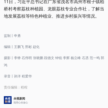
11日，习近平总书记在广东省茂名市高州市根子镇柏
桥村考察荔枝种植园、龙眼荔枝专业合作社，了解当
地发展荔枝等特色种植业、推进乡村振兴等情况。
监制丨申勇
编辑丨王鹏飞 邢彬 赵化
摄影丨李铮 石伟明 张晓鹏 段德文 钟锐 李辉 杨立峰 石丞 范一鸣 郭
鸿
录音丨孙洋 程爱华
责任编辑：
程程
央视新闻
我用心你放心