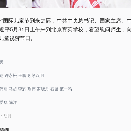
一”国际儿童节到来之际，中共中央总书记、国家主席、
近平5月31日上午来到北京育英学校，看望慰问师生，
儿童祝贺节日。
勇
达 许永松 王鹏飞 彭汉明
伟明 马超 李辉 荆伟 罗晓丹 石丞 范一鸣
爱华 陈洋
：
胡月
视新闻