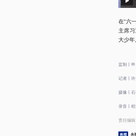
在“六
主席习
大少年
监制丨申
记者丨许
摄像丨石
录音丨程
责任编辑
央