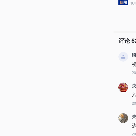
我
评论
6
2
央
2
央
2