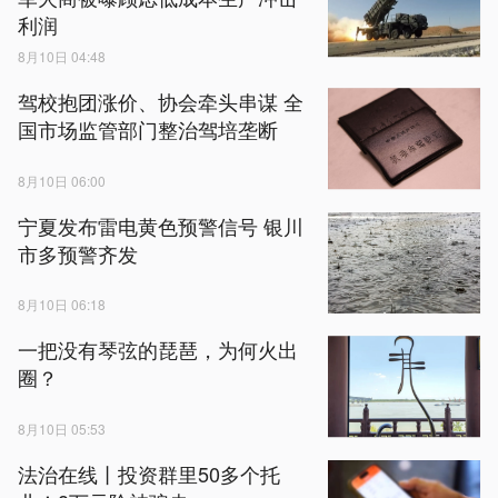
利润
8月10日 04:48
驾校抱团涨价、协会牵头串谋 全
国市场监管部门整治驾培垄断
8月10日 06:00
宁夏发布雷电黄色预警信号 银川
市多预警齐发
8月10日 06:18
一把没有琴弦的琵琶，为何火出
圈？
8月10日 05:53
法治在线丨投资群里50多个托