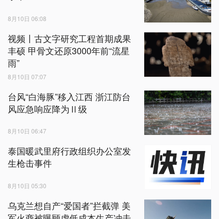
8月10日 06:08
视频丨古文字研究工程首期成果
丰硕 甲骨文还原3000年前“流星
雨”
8月10日 07:07
台风“白海豚”移入江西 浙江防台
风应急响应降为Ⅱ级
8月10日 06:47
泰国暖武里府行政组织办公室发
生枪击事件
8月10日 05:30
乌克兰想自产“爱国者”拦截弹 美
军火商被曝顾虑低成本生产冲击