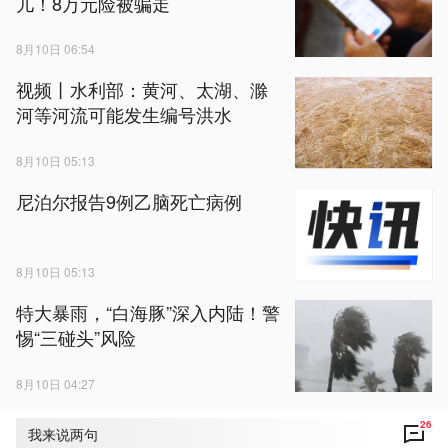
儿！8万元险被骗走
8月10日 06:54
视频丨水利部：黄河、太湖、滁
河等河流可能发生编号洪水
8月10日 05:13
尼泊尔报告9例乙脑死亡病例
8月10日 05:13
特大暴雨，“白海豚”深入内陆！警
惕“三碰头”风险
8月10日 04:27
26
我来说两句