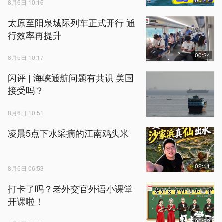
8月6日 10:16
太原至阳泉城际列车正式开行 通
行效率再提升
00:24
8月6日 10:17
闪评 | 海峡通航问题有共识 美国
接受吗？
8月6日 10:51
凌晨5点下水采摘的江南鸡头米
02:11
8月6日 06:53
打卡了吗？老外交官外语小课堂
开课啦！
00:32