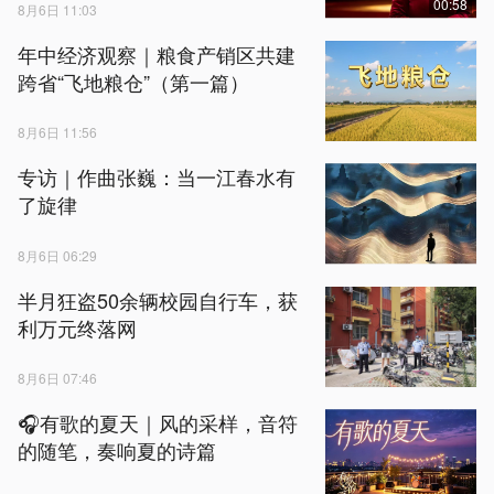
00:58
8月6日 11:03
年中经济观察｜粮食产销区共建
跨省“飞地粮仓”（第一篇）
8月6日 11:56
专访｜作曲张巍：当一江春水有
了旋律
8月6日 06:29
半月狂盗50余辆校园自行车，获
利万元终落网
8月6日 07:46
🎧有歌的夏天｜风的采样，音符
的随笔，奏响夏的诗篇