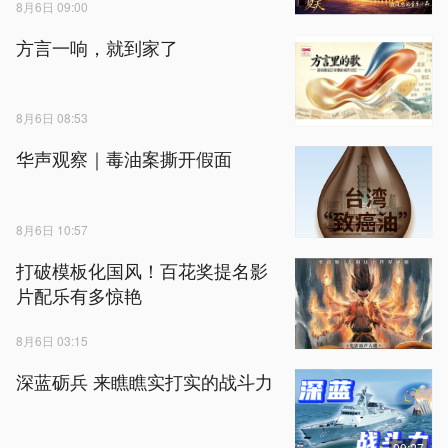
8月6日 09:00
方言一响，就到家了
8月6日 08:53
华声观察｜毒油案撕开假面
8月6日 10:57
打破模板化国风！百花奖提名影
片配乐有多惊艳
8月6日 03:15
深蓝砺兵 来瞧瞧实打实的战斗力
00:27