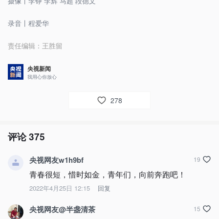
摄像丨李铮 李辉 马超 段德文
录音丨程爱华
责任编辑：
王胜留
央视新闻
我用心你放心
278
评论
375
央视网友w1h9bf
19
青春很短，惜时如金，青年们，向前奔跑吧！
2022年4月25日 12:15
回复
央视网友@半盏清茶
15