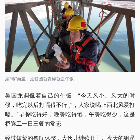
席“地”而坐，油饼圈就青椒就是午饭
吴国龙调侃着自己的午饭：“今天风小。风大的时
候，吃完以后打嗝得不行了，人家说喝上西北风爱打
嗝。”早餐吃得好，晚餐吃得饱，午餐吃得少，这是
桥隧工一日三餐的常态。
经过短暂的餐间休整，大伙儿继续开工。今天的组员