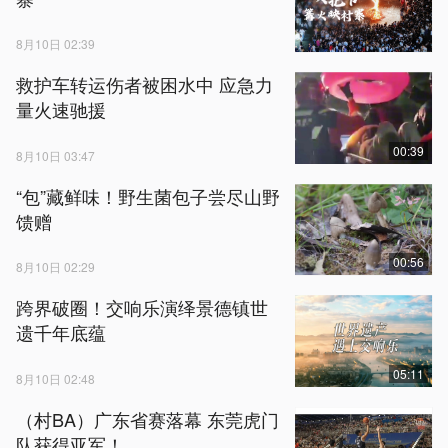
8月10日 02:39
救护车转运伤者被困水中 应急力
量火速驰援
00:39
8月10日 03:47
“包”藏鲜味！野生菌包子尝尽山野
馈赠
00:56
8月10日 02:29
跨界破圈！交响乐演绎景德镇世
遗千年底蕴
05:11
8月10日 02:48
（村BA）广东省赛落幕 东莞虎门
队获得亚军！