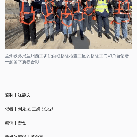
兰州铁路局兰州西工务段白银桥隧检查工区的桥隧工们和总台记者
一起留下新春合影
监制丨沈静文
记者丨刘龙龙 王妍 张文杰
编辑丨费磊
新媒体编辑丨廉金亮