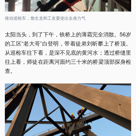
推动巡检车，詹生龙和工友要使出全身力气
太阳当头，到了下午，铁桥上的薄霜完全消散。56岁
的工区“老大哥”白登明，带着徒弟刘昕攀上了桥顶。
从巡检车往下看，是深不见底的黄河水；透过桥缝里
往上看，师徒在距离河面约三十米的桥梁顶部探身检
查。