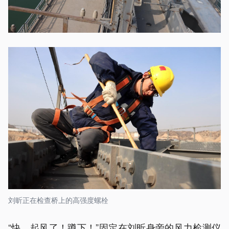
刘昕正在检查桥上的高强度螺栓
“快，起风了！蹲下！”固定在刘昕身旁的风力检测仪