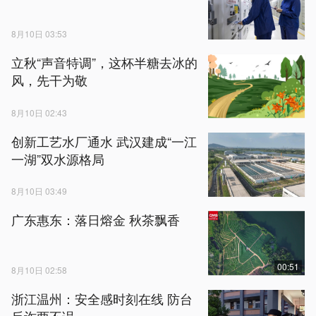
8月10日 03:53
立秋“声音特调”，这杯半糖去冰的
风，先干为敬
8月10日 02:43
创新工艺水厂通水 武汉建成“一江
一湖”双水源格局
8月10日 03:49
广东惠东：落日熔金 秋茶飘香
00:51
8月10日 02:58
浙江温州：安全感时刻在线 防台
反诈两不误