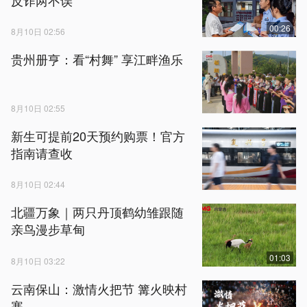
00:26
8月10日 02:56
贵州册亨：看“村舞” 享江畔渔乐
8月10日 02:55
新生可提前20天预约购票！官方
指南请查收
8月10日 02:44
北疆万象｜两只丹顶鹤幼雏跟随
亲鸟漫步草甸
01:03
8月10日 03:22
云南保山：激情火把节 篝火映村
寨