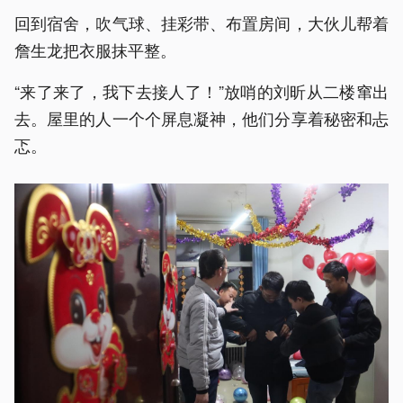
回到宿舍，吹气球、挂彩带、布置房间，大伙儿帮着
詹生龙把衣服抹平整。
“来了来了，我下去接人了！”放哨的刘昕从二楼窜出
去。屋里的人一个个屏息凝神，他们分享着秘密和忐
忑。