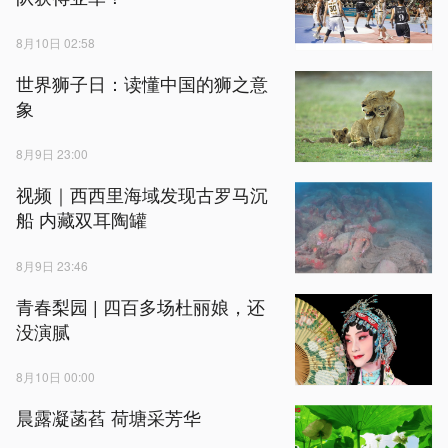
8月10日 02:58
世界狮子日：读懂中国的狮之意
象
8月9日 23:00
视频｜西西里海域发现古罗马沉
船 内藏双耳陶罐
8月9日 23:46
青春梨园 | 四百多场杜丽娘，还
没演腻
8月10日 00:00
晨露凝菡萏 荷塘采芳华