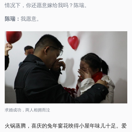
情况下，你还愿意嫁给我吗？陈瑞。
我愿意。
陈瑞：
求婚成功，两人相拥而泣
火锅蒸腾，喜庆的兔年窗花映得小屋年味儿十足。爱