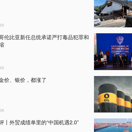
50
哥伦比亚新任总统承诺严打毒品犯罪和
缩
50
金价、银价，都涨了
36
评丨外贸成绩单里的“中国机遇2.0”