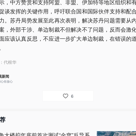
示，中方赞赏和支持阿盟、非盟、伊加特等地区组织和
促谈发挥的关键作用，呼吁联合国和国际伙伴支持和配
力。苏丹局势发展至此再次表明，解决苏丹问题需要从
案，外部干涉、单边制裁不但解决不了问题，反而会激
面应该认真反思，不应进一步扩大单边制裁，在错误的
。
：
代根华
视新闻
用心你放心
6
荐
角大楼拟年底前首次测试“金穹”反导系