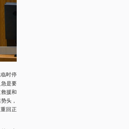
成临时停
之急是要
道救援和
话势头，
展重回正