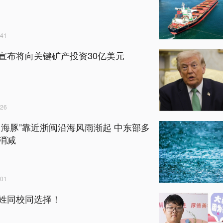
41
宣布将向关键矿产投资30亿美元
26
白海豚”靠近浙闽沿海风雨渐起 中东部多
消减
01
姓同校同选择！