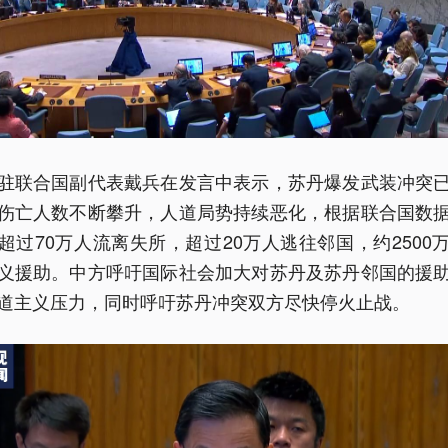
驻联合国副代表戴兵在发言中表示，苏丹爆发武装冲突
伤亡人数不断攀升，人道局势持续恶化，根据联合国数
超过70万人流离失所，超过20万人逃往邻国，约2500
义援助。中方呼吁国际社会加大对苏丹及苏丹邻国的援
道主义压力，同时呼吁苏丹冲突双方尽快停火止战。