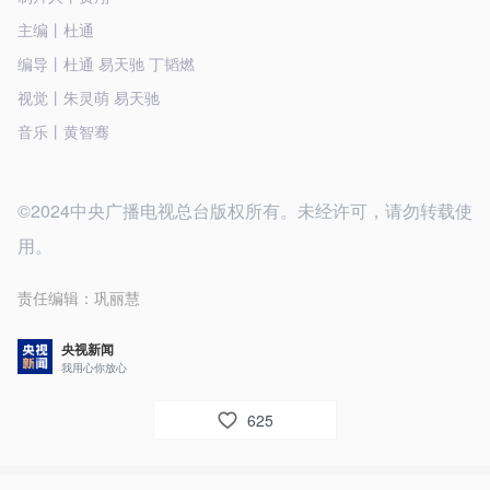
主编丨杜通
编导丨杜通 易天驰 丁韬燃
视觉丨朱灵萌 易天驰
音乐丨黄智骞
©2024中央广播电视总台版权所有。未经许可，请勿转载使
用。
责任编辑：
巩丽慧
央视新闻
我用心你放心
625