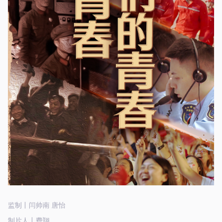
监制丨闫帅南 唐怡
制片人丨费翔