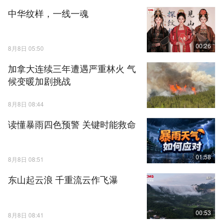
中华纹样，一线一魂
00:26
8月8日 05:50
加拿大连续三年遭遇严重林火 气
候变暖加剧挑战
8月8日 08:44
读懂暴雨四色预警 关键时能救命
01:58
8月8日 08:51
东山起云浪 千重流云作飞瀑
00:53
8月8日 08:41