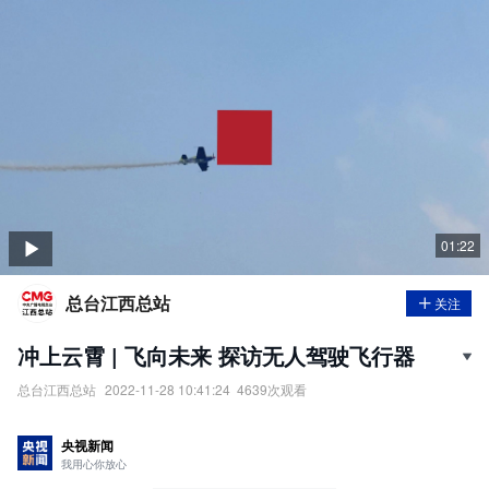
01:22
总台江西总站
关注
冲上云霄 | 飞向未来 探访无人驾驶飞行器
总台江西总站
2022-11-28 10:41:24
4639
次观看
2022中国航空产业大会暨南昌飞行大会于11月25日在南昌盛大开
幕，受到国内外广泛关注。在激动人心的飞行表演之外，南昌会场
央视新闻
的静态展示区也有引人注目的国产无人驾驶飞行器。它们在载人、
我用心你放心
搬运、应急救援等智慧城市建设方面都可能大显身手。探访国内研