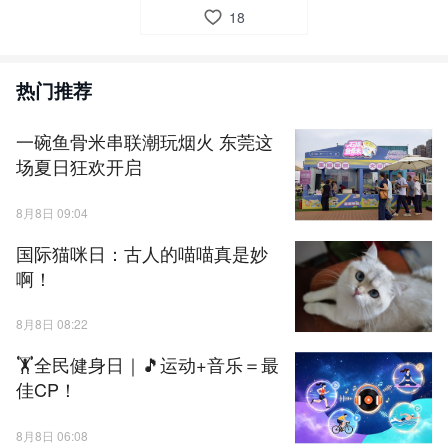
18
发者设计的大型无人机，让人更加期待中国智造在未来城市发展中
书写出更多答案。（监制：宋大珩 记者：王志存 江天越 林宜家 编
辑：林宜家）
热门推荐
一碗鱼骨米串联潮玩烟火 东莞这
场夏日狂欢开启
8月8日 09:04
国际猫咪日：古人的喵喵真是妙
啊！
8月8日 08:22
🏋全民健身日｜🎵运动+音乐＝最
佳CP！
8月8日 06:08