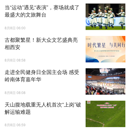
当“运动”遇见“表演”，赛场就成了
最盛大的文旅舞台
8月8日 06:00
古都聚繁星！新大众文艺盛典亮
相西安
8月8日 08:58
走进全民健身日全国主会场 感受
岭南体育嘉年华
01:56
8月8日 08:08
天山腹地载重无人机首次“上岗”破
解运输难题
8月8日 06:59