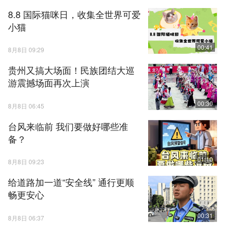
8.8 国际猫咪日，收集全世界可爱
小猫
00:41
8月8日 09:29
贵州又搞大场面！民族团结大巡
游震撼场面再次上演
00:30
8月8日 06:45
台风来临前 我们要做好哪些准
备？
01:10
8月8日 09:23
给道路加一道“安全线” 通行更顺
畅更安心
00:31
8月8日 06:37