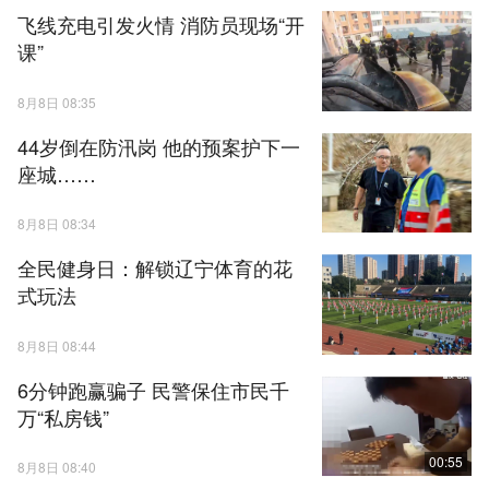
飞线充电引发火情 消防员现场“开
课”
8月8日 08:35
44岁倒在防汛岗 他的预案护下一
座城……
8月8日 08:34
全民健身日：解锁辽宁体育的花
式玩法
8月8日 08:44
6分钟跑赢骗子 民警保住市民千
万“私房钱”
00:55
8月8日 08:40