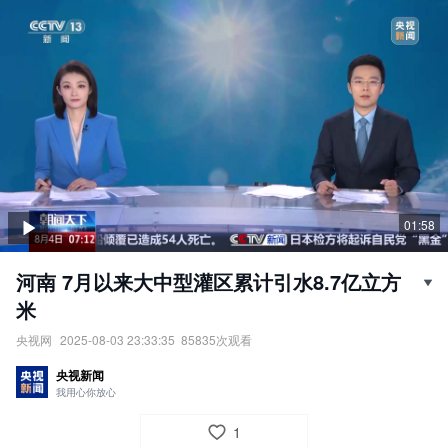
01:58
河南 7月以来大中型灌区累计引水8.7亿立方
米
央视网
2025-08-03 23:33:35
85835
次观看
河南：7月以来大中型灌区累计引水8.7亿立方米。
央视新闻
责任编辑：
央视网
我用心你放心
1