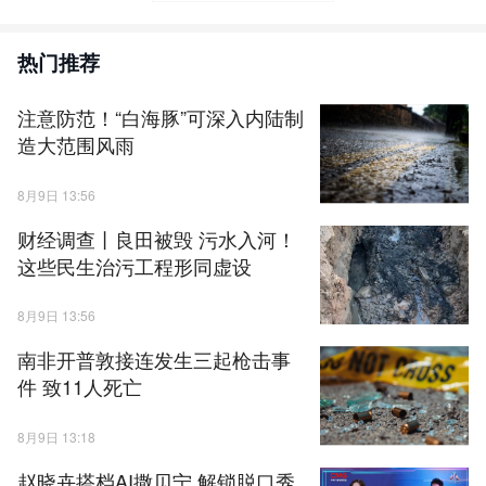
热门推荐
注意防范！“白海豚”可深入内陆制
造大范围风雨
8月9日 13:56
财经调查丨良田被毁 污水入河！
这些民生治污工程形同虚设
8月9日 13:56
南非开普敦接连发生三起枪击事
件 致11人死亡
8月9日 13:18
赵晓卉搭档AI撒贝宁 解锁脱口秀