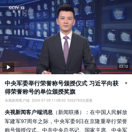
03:12
中央军委举行荣誉称号颁授仪式 习近平向获
得荣誉称号的单位颁授奖旗
央视新闻客户端
2024-07-09 11:08:02
5322763
次观看
中央军委举行荣誉称号颁授仪式，习近平向获得荣誉称号的单位颁
（新闻联播）：在中国人民解放
央视新闻客户端消息
授奖旗。
责任编辑：
央视新闻客户端
军建军97周年之际，中央军委9日在京隆重举行荣誉
称号颁授仪式。中共中央总书记、国家主席、中央军