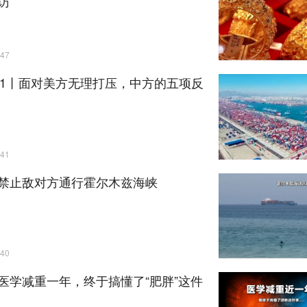
访
47
+1丨面对美方无理打压，中方的五项反
41
禁止敌对方通行霍尔木兹海峡
40
医学减重一年，终于搞懂了“肥胖”这件