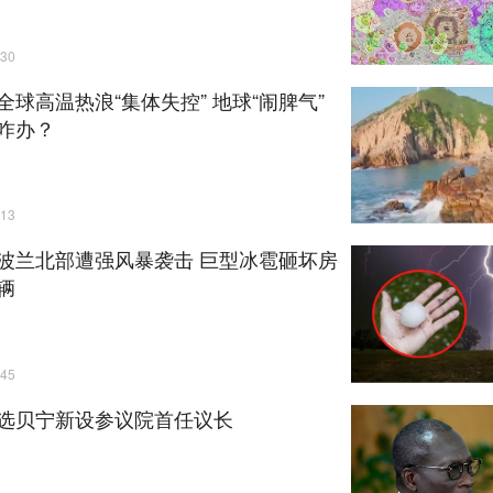
30
全球高温热浪“集体失控” 地球“闹脾气”
咋办？
13
波兰北部遭强风暴袭击 巨型冰雹砸坏房
辆
45
选贝宁新设参议院首任议长