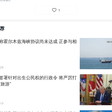
用心你放心
1
荐
称霍尔木兹海峡协议尚未达成 正参与相
28
签署针对出生公民权的行政令 将严厉打
育旅游”
19