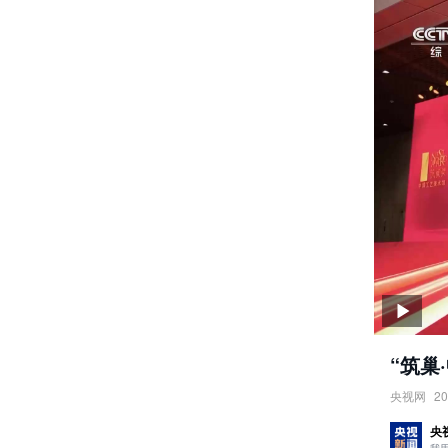
“筑巢
央视网
20
“筑巢·
央
责任编辑