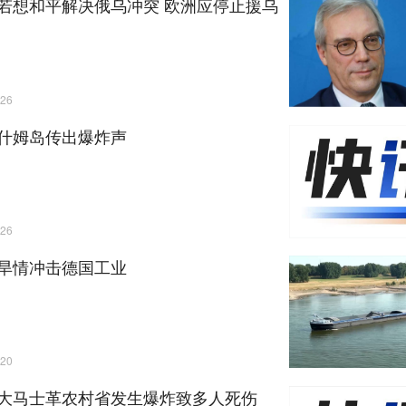
若想和平解决俄乌冲突 欧洲应停止援乌
26
什姆岛传出爆炸声
26
旱情冲击德国工业
20
大马士革农村省发生爆炸致多人死伤