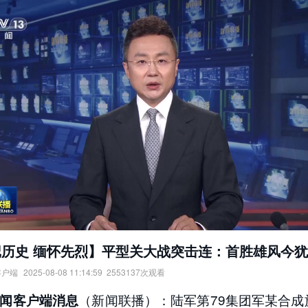
记历史 缅怀先烈】平型关大战突击连：首胜雄风今
客户端
2025-08-08 11:14:59
2553137
次观看
史，缅怀先烈】平型关大战突击连：首胜雄风今犹在。
（新闻联播）：陆军第79集团军某合成
闻客户端消息
：
央视新闻客户端