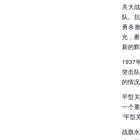
关大
队。
勇杀敌
光，赓
新的辉
193
突击
的情况
平型
一个重
“平型
战旗永