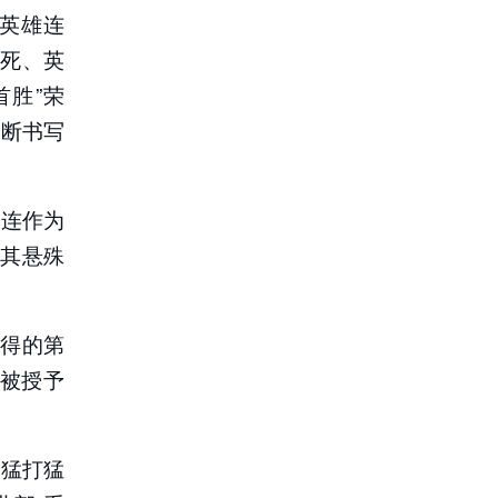
英雄连
死、英
首胜”荣
不断书写
5连作为
其悬殊
得的第
队被授予
“猛打猛