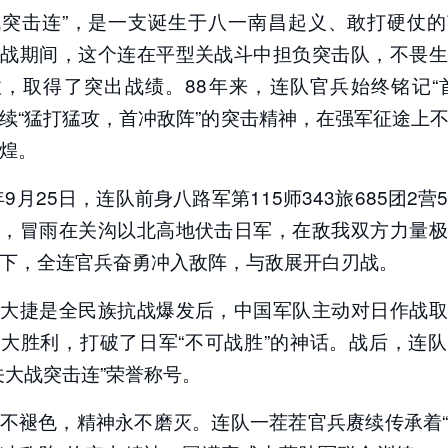
战突击连”，是一支诞生于八一南昌起义、敢打硬仗的
抗战期间，这个连在平型关战斗中担负突击队，不畏生
，取得了突出战绩。88年来，连队官兵始终铭记“
续“猛打猛攻，首冲敌阵”的突击精神，在强军征途上
煌。
7年9月25日，连队前身八路军第115师343旅685团2营
队，冒雨在关沟以北高地伏击日军，在敌我双方力量极
下，全连官兵奋勇冲入敌阵，与敌展开白刃战。
关大捷是全民族抗战爆发后，中国军队主动对日作战取
大胜利，打破了日军“不可战胜”的神话。战后，连
关大战突击连”荣誉称号。
不褪色，精神永不磨灭。连队一茬茬官兵赓续传承着