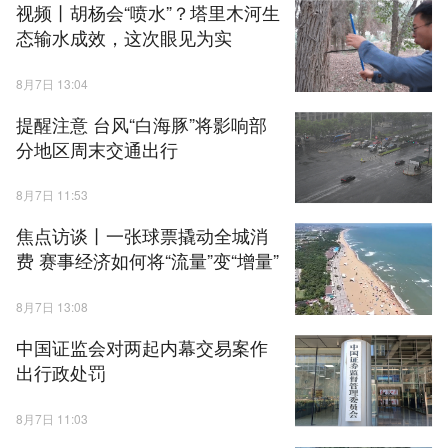
视频丨胡杨会“喷水”？塔里木河生
态输水成效，这次眼见为实
8月7日 13:04
提醒注意 台风“白海豚”将影响部
分地区周末交通出行
8月7日 11:53
焦点访谈丨一张球票撬动全城消
费 赛事经济如何将“流量”变“增量”
8月7日 13:08
中国证监会对两起内幕交易案作
出行政处罚
8月7日 11:03