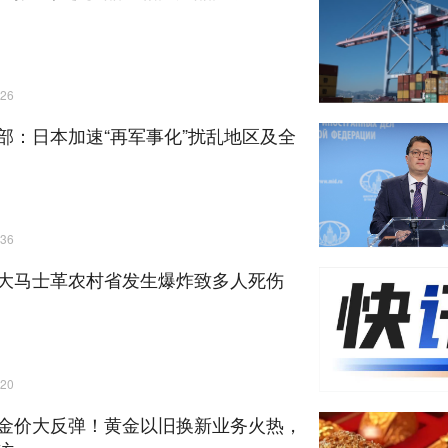
26
部：日本加速“再军事化”扰乱地区及全
36
大马士革农村省发生爆炸致多人死伤
20
金价大反弹！黄金以旧换新业务火热，