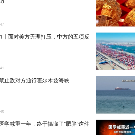
访
47
+1丨面对美方无理打压，中方的五项反
41
禁止敌对方通行霍尔木兹海峡
40
医学减重一年，终于搞懂了“肥胖”这件