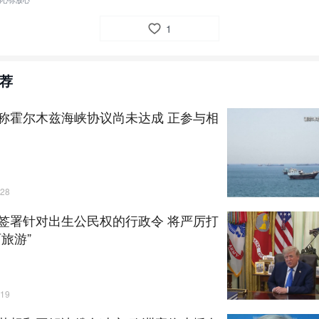
用心你放心
1
荐
称霍尔木兹海峡协议尚未达成 正参与相
28
签署针对出生公民权的行政令 将严厉打
育旅游”
19