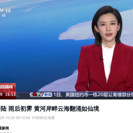
陆 雨后初霁 黄河岸畔云海翻涌如仙境
25-10-02 09:10:54
318085
次观看
：雨后初霁，黄河岸畔云海翻涌如仙境。
视新闻
：
央视网