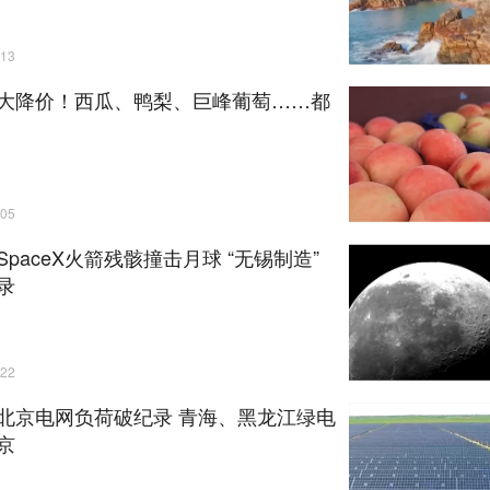
13
大降价！西瓜、鸭梨、巨峰葡萄……都
05
SpaceX火箭残骸撞击月球 “无锡制造”
录
22
北京电网负荷破纪录 青海、黑龙江绿电
京