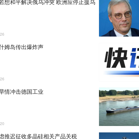
若想和平解决俄乌冲突 欧洲应停止援乌
26
什姆岛传出爆炸声
26
旱情冲击德国工业
20
虑推迟征收多晶硅相关产品关税