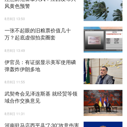
风黄色预警
8月8日 13:50
一张不起眼的旧粮票价值几十
万？起底虚假拍卖圈套
8月8日 13:49
伊官员：有证据显示美军使用磷
弹轰炸伊朗多地
8月8日 11:55
武契奇会见泽连斯基 就经贸等领
域合作交换意见
8月8日 11:31
河南驻马店西平县“7·30”故意伤害