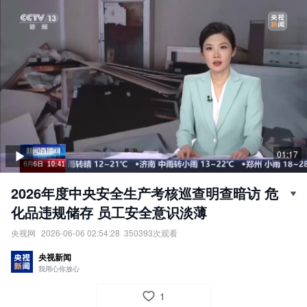
01:17
2026年度中央安全生产考核巡查明查暗访 危
化品违规储存 员工安全意识淡薄
央视网
2026-06-06 02:54:28
350393
次观看
2026年度中央安全生产考核巡查明查暗访：危化品违规储存，员工
央视新闻
安全意识淡薄。
我用心你放心
责任编辑：
央视网
1