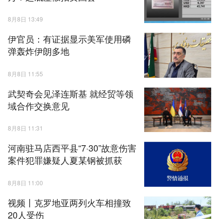
8月8日 13:49
伊官员：有证据显示美军使用磷
弹轰炸伊朗多地
8月8日 11:55
武契奇会见泽连斯基 就经贸等领
域合作交换意见
8月8日 11:31
河南驻马店西平县“7·30”故意伤害
案件犯罪嫌疑人夏某钢被抓获
8月8日 11:00
视频丨克罗地亚两列火车相撞致
20人受伤