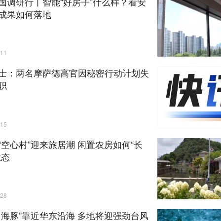
国调研行丨智能“好房子”什么样？看安
成果如何落地
11
士：两名摩萨德高官因秘密行动计划失
职
15
“空心村”迎来旅居潮 闲置农房如何“长
业态
28
白海豚”靠近华东沿海 多地将迎强劲台风