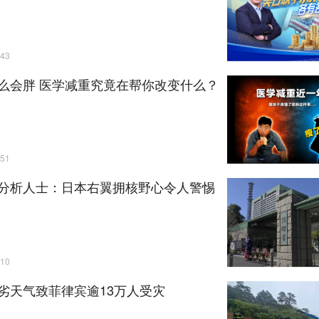
43
么会胖 医学减重究竟在帮你改变什么？
51
分析人士：日本右翼拥核野心令人警惕
10
劣天气致菲律宾逾13万人受灾