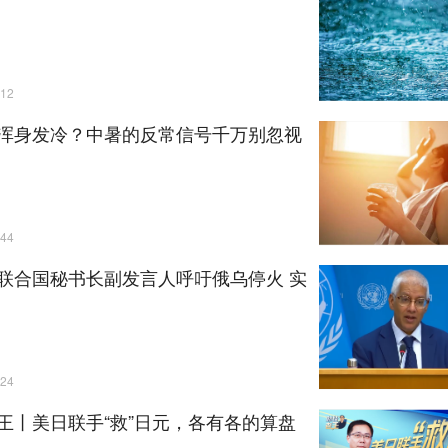
12
浑身发冷？中暑的反常信号千万别忽视
44
联合国秘书长副发言人呼吁俄乌停火 实
24
王丨美日联手“救”日元，各有各的算盘