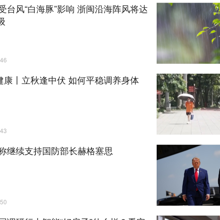
受台风“白海豚”影响 浙闽沿海阵风将达
级
46
”健康丨立秋逢中伏 如何平稳调养身体
43
称继续支持国防部长赫格塞思
50