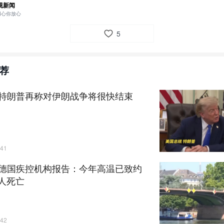
视新闻
：
央视网
用心你放心
5
荐
特朗普再称对伊朗战争将很快结束
41
德国疾控机构报告：今年高温已致约
万人死亡
42