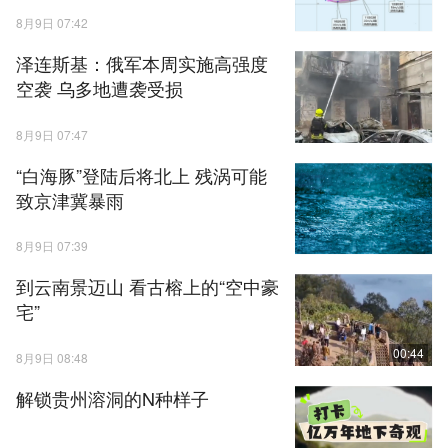
8月9日 07:42
泽连斯基：俄军本周实施高强度
空袭 乌多地遭袭受损
8月9日 07:47
“白海豚”登陆后将北上 残涡可能
致京津冀暴雨
8月9日 07:39
到云南景迈山 看古榕上的“空中豪
宅”
00:44
8月9日 08:48
解锁贵州溶洞的N种样子