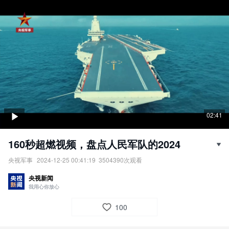
02:41
160秒超燃视频，盘点人民军队的2024
央视军事
2024-12-25 00:41:19
3504390
次观看
这一年，辽宁舰＋山东舰，首次双航母编队演练；这一年，歼-35A
央视新闻
首秀，多款新型战机亮相中国航展；这一年，全面加强练兵备战，
我用心你放心
加速提升新质战斗力……160秒视频↓回望2024年，关于人民军队
的每一幕都超燃！
100
责任编辑：
喻偌洢