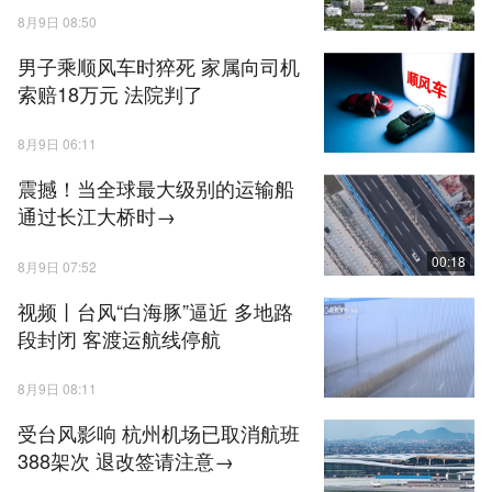
8月9日 08:50
男子乘顺风车时猝死 家属向司机
索赔18万元 法院判了
8月9日 06:11
震撼！当全球最大级别的运输船
通过长江大桥时→
00:18
8月9日 07:52
视频丨台风“白海豚”逼近 多地路
段封闭 客渡运航线停航
8月9日 08:11
受台风影响 杭州机场已取消航班
388架次 退改签请注意→