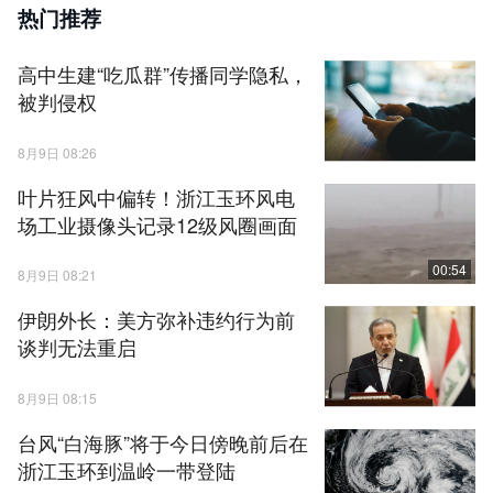
热门推荐
高中生建“吃瓜群”传播同学隐私，
被判侵权
8月9日 08:26
叶片狂风中偏转！浙江玉环风电
场工业摄像头记录12级风圈画面
00:54
8月9日 08:21
伊朗外长：美方弥补违约行为前
谈判无法重启
8月9日 08:15
台风“白海豚”将于今日傍晚前后在
浙江玉环到温岭一带登陆