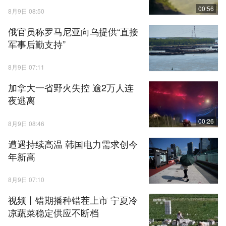
00:56
8月9日 08:50
俄官员称罗马尼亚向乌提供“直接
军事后勤支持”
8月9日 07:11
加拿大一省野火失控 逾2万人连
夜逃离
00:26
8月9日 08:46
遭遇持续高温 韩国电力需求创今
年新高
8月9日 07:10
视频丨错期播种错茬上市 宁夏冷
凉蔬菜稳定供应不断档