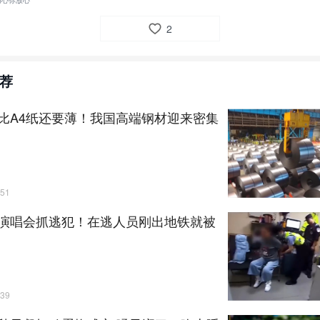
用心你放心
2
荐
比A4纸还要薄！我国高端钢材迎来密集
51
演唱会抓逃犯！在逃人员刚出地铁就被
39