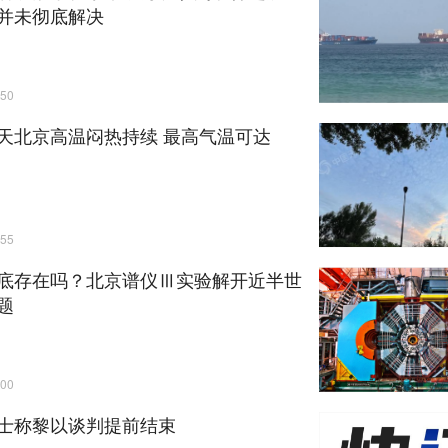
并未彻底解决
50
天北京高温闷热持续 最高气温可达
55
底存在吗？北京谱仪Ⅲ实验解开近半世
题
00
士称黎以谈判提前结束