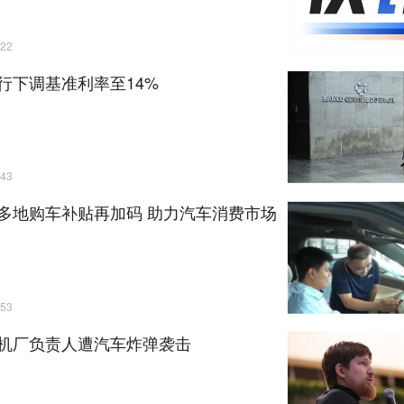
22
行下调基准利率至14%
43
多地购车补贴再加码 助力汽车消费市场
53
机厂负责人遭汽车炸弹袭击