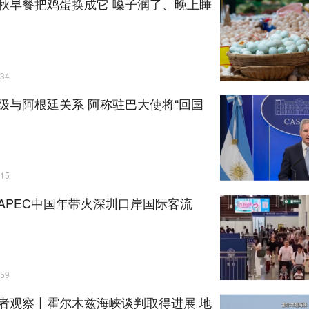
秋早餐把鸡蛋换成它 嗓子润了、晚上睡
34
级与阿根廷关系 阿称驻巴大使将“回国
15
APEC中国年带火深圳口岸国际客流
59
者观察丨霍尔木兹海峡谈判取得进展 地