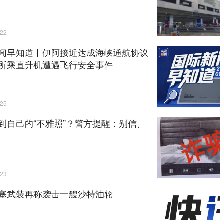
22
闻早知道丨伊阿接近达成海峡通航协议
所乘直升机遭遇飞行安全事件
25
到自己的“不雅照”？警方提醒：别信、
23
塞武装再称袭击一艘沙特油轮