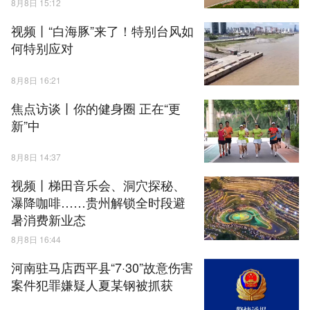
8月8日 15:12
视频丨“白海豚”来了！特别台风如
何特别应对
8月8日 16:21
焦点访谈丨你的健身圈 正在“更
新”中
8月8日 14:37
视频丨梯田音乐会、洞穴探秘、
瀑降咖啡……贵州解锁全时段避
暑消费新业态
8月8日 16:44
河南驻马店西平县“7·30”故意伤害
案件犯罪嫌疑人夏某钢被抓获