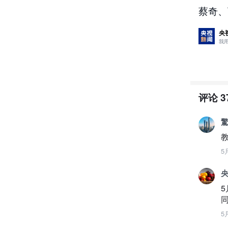
蔡奇、
央
我
评论
3
教
5
央
5