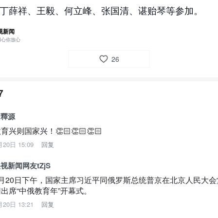
丁薛祥、王毅、何立峰、张国清、谌贻琴等参加。
视新闻
用心你放心
26
7
驚釋源
育兴则国家兴！👏🏻👏🏻👏🏻
月20日 15:09
回复
视新闻网友tZjS
5月20日下午，国家主席习近平同俄罗斯总统普京在北京人民大会
同出席“中俄教育年”开幕式。
月20日 13:21
回复