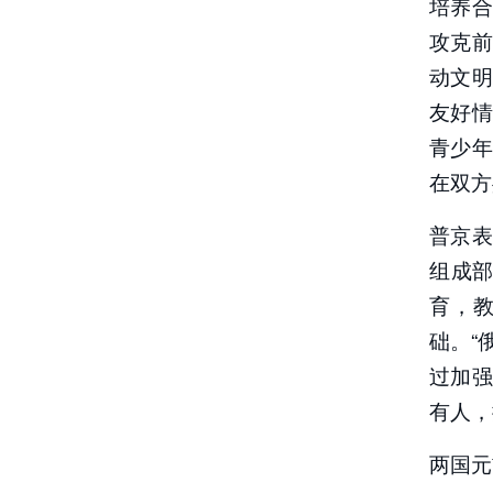
培养
攻克
动文
友好
青少
在双方
普京
组成部
育，
础。“
过加
有人，
两国元