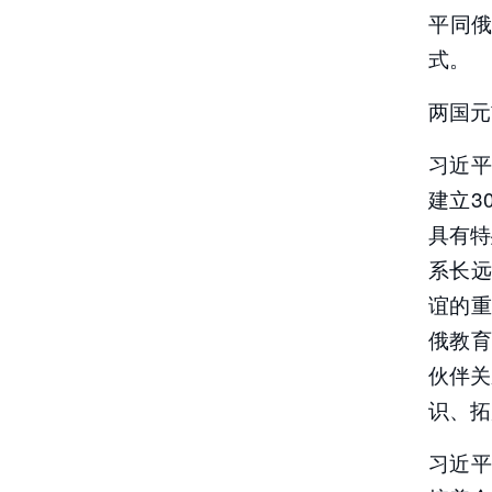
平同俄
式。
两国元
习近
建立3
具有特
系长
谊的
俄教
伙伴关
识、拓
习近