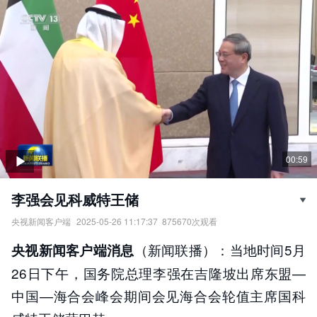
00:59
李强会见科威特王储
央视新闻客户端
2025-05-26 11:17:37
875670
次观看
李强会见科威特王储。
（新闻联播）：当地时间5月
央视新闻客户端消息
责任编辑：
央视新闻客户端
26日下午，国务院总理李强在吉隆坡出席东盟—
中国—海合会峰会期间会见海合会轮值主席国科