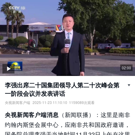
02:00
李强出席二十国集团领导人第二十次峰会第
一阶段会议并发表讲话
央视新闻客户端
2025-11-23 11:10:10
1159089
次观看
李强出席二十国集团领导人第二十次峰会第一阶段会议并发表讲
（新闻联播）：这里是南非
央视新闻客户端消息
话。
责任编辑：
央视新闻客户端
约翰内斯堡会展中心，应南非共和国政府邀请，
国务院总理李强于当地时间11月22日上午在这里