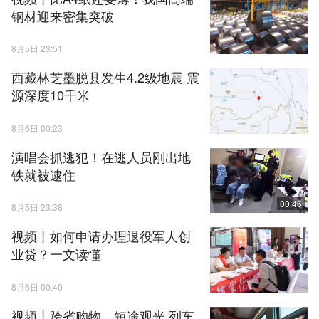
钢材迎来密集突破
8月5日 23:51
西藏林芝墨脱县发生4.2级地震 震
源深度10千米
8月6日 00:23
演唱会抓逃犯！在逃人员刚出地
铁就被逮住
00:46
8月5日 23:38
视频丨如何申请办理退役军人创
业贷？一文读懂
8月6日 00:40
视频丨跨省购物、短途观光 列车