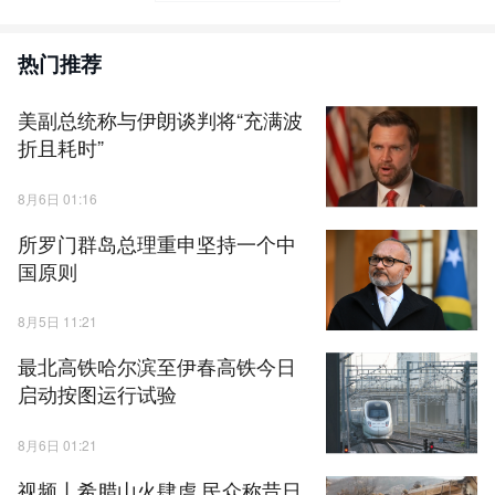
热门推荐
美副总统称与伊朗谈判将“充满波
折且耗时”
8月6日 01:16
所罗门群岛总理重申坚持一个中
国原则
8月5日 11:21
最北高铁哈尔滨至伊春高铁今日
启动按图运行试验
8月6日 01:21
视频丨希腊山火肆虐 民众称昔日