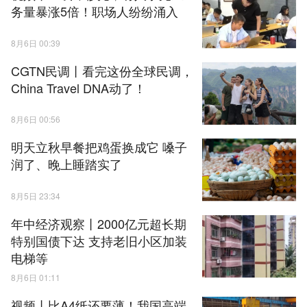
务量暴涨5倍！职场人纷纷涌入
8月6日 00:39
CGTN民调丨看完这份全球民调，
China Travel DNA动了！
8月6日 00:56
明天立秋早餐把鸡蛋换成它 嗓子
润了、晚上睡踏实了
8月5日 23:34
年中经济观察丨2000亿元超长期
特别国债下达 支持老旧小区加装
电梯等
8月6日 01:11
视频丨比A4纸还要薄！我国高端