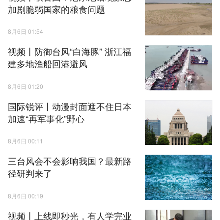
加剧脆弱国家的粮食问题
8月6日 01:54
视频丨防御台风“白海豚” 浙江福
建多地渔船回港避风
8月6日 01:20
国际锐评丨动漫封面遮不住日本
加速“再军事化”野心
8月6日 00:11
三台风会不会影响我国？最新路
径研判来了
8月6日 00:19
视频丨上线即秒光，有人学完业