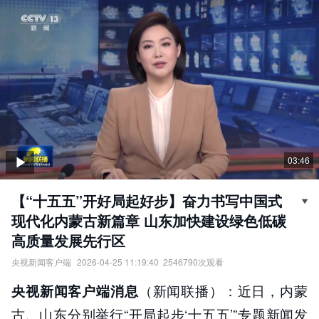
03:46
【“十五五”开好局起好步】奋力书写中国式
现代化内蒙古新篇章 山东加快建设绿色低碳
高质量发展先行区
央视新闻客户端
2026-04-25 11:19:40
2546790
次观看
“十五五”开好局起好步：
（新闻联播）：近日，内蒙
央视新闻客户端消息
（1）奋力书写中国式现代化内蒙古新篇章；
（2）山东加快建设绿色低碳高质量发展先行区。
古、山东分别举行“开局起步‘十五五’”专题新闻发