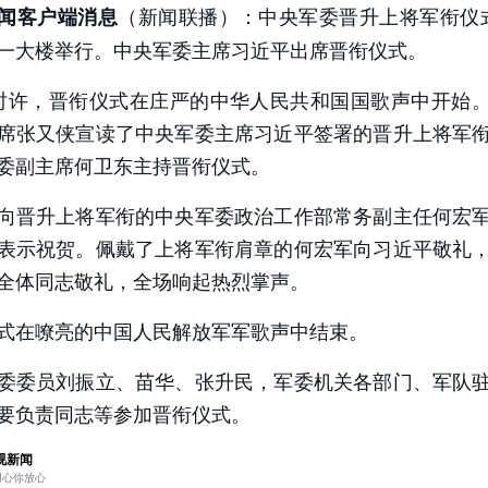
（新闻联播）：中央军委晋升上将军衔仪
闻客户端消息
：
央视新闻客户端
一大楼举行。中央军委主席习近平出席晋衔仪式。
时许，晋衔仪式在庄严的中华人民共和国国歌声中开始
席张又侠宣读了中央军委主席习近平签署的晋升上将军
委副主席何卫东主持晋衔仪式。
向晋升上将军衔的中央军委政治工作部常务副主任何宏
表示祝贺。佩戴了上将军衔肩章的何宏军向习近平敬礼
全体同志敬礼，全场响起热烈掌声。
式在嘹亮的中国人民解放军军歌声中结束。
委委员刘振立、苗华、张升民，军委机关各部门、军队
要负责同志等参加晋衔仪式。
视新闻
用心你放心