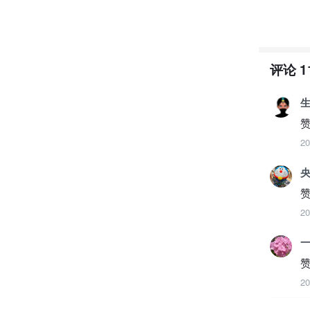
评论
1
生
2
央
2
2