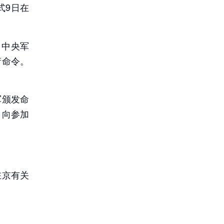
式9日在
。中央军
衔命令。
军颁发命
，向参加
驻京有关